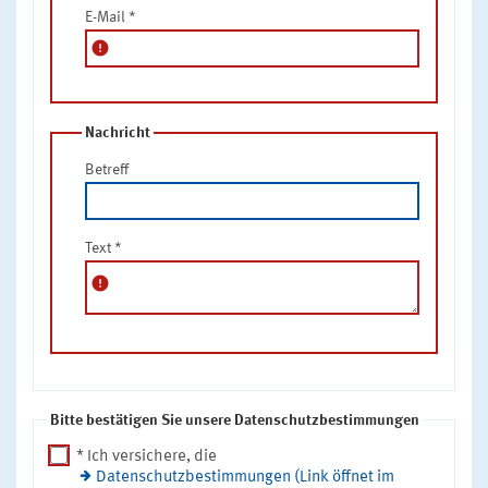
E-Mail
*
error
Nachricht
Betreff
Text
*
error
Bitte bestätigen Sie unsere Datenschutzbestimmungen
* Ich versichere, die
Datenschutzbestimmungen (Link öffnet im