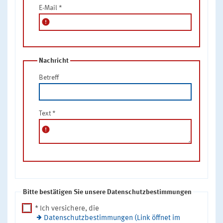
E-Mail
*
error
Nachricht
Betreff
Text
*
error
Bitte bestätigen Sie unsere Datenschutzbestimmungen
* Ich versichere, die
Datenschutzbestimmungen (Link öffnet im