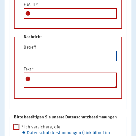
E-Mail
*
error
Nachricht
Betreff
Text
*
error
Bitte bestätigen Sie unsere Datenschutzbestimmungen
* Ich versichere, die
Datenschutzbestimmungen (Link öffnet im