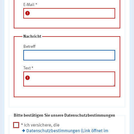
E-Mail
*
error
Nachricht
Betreff
Text
*
error
Bitte bestätigen Sie unsere Datenschutzbestimmungen
* Ich versichere, die
Datenschutzbestimmungen (Link öffnet im