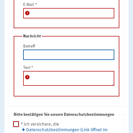
E-Mail
*
error
Nachricht
Betreff
Text
*
error
Bitte bestätigen Sie unsere Datenschutzbestimmungen
* Ich versichere, die
Datenschutzbestimmungen (Link öffnet im