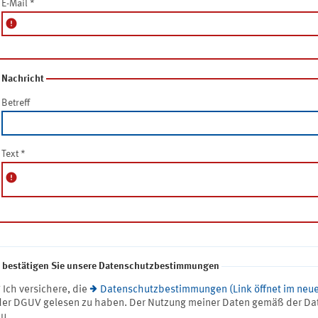
E-Mail
*
error
Nachricht
Betreff
Text
*
error
e bestätigen Sie unsere Datenschutzbestimmungen
* Ich versichere, die
Datenschutzbestimmungen (Link öffnet im neue
der DGUV gelesen zu haben. Der Nutzung meiner Daten gemäß der Da
zu.