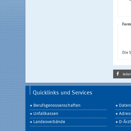
Form
Die S
teile
Quicklinks und Services
Berufsgenossenschaften
Daten
Unfallkassen
Adres
Landesverbände
D-Ärzt