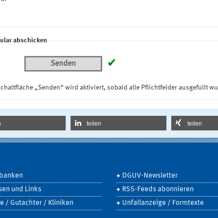
ular abschicken
✔
Senden
chaltfläche „Senden“ wird aktiviert, sobald alle Pflichtfelder ausgefüllt w
n
teilen
teilen
banken
DGUV-Newsletter
sen und Links
RSS-Feeds abonnieren
e / Gutachter / Kliniken
Unfallanzeige / Formtexte