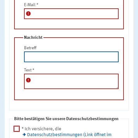
E-Mail
*
error
Nachricht
Betreff
Text
*
error
Bitte bestätigen Sie unsere Datenschutzbestimmungen
* Ich versichere, die
Datenschutzbestimmungen (Link öffnet im