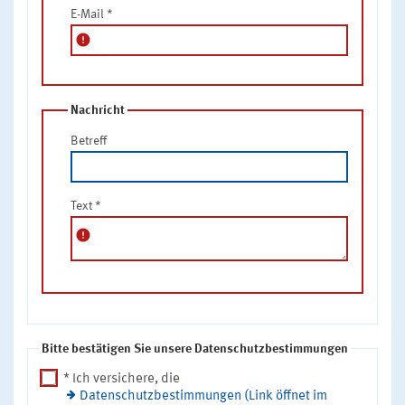
E-Mail
*
error
Nachricht
Betreff
Text
*
error
Bitte bestätigen Sie unsere Datenschutzbestimmungen
* Ich versichere, die
Datenschutzbestimmungen (Link öffnet im