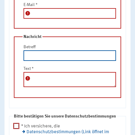
E-Mail
*
error
Nachricht
Betreff
Text
*
error
Bitte bestätigen Sie unsere Datenschutzbestimmungen
* Ich versichere, die
Datenschutzbestimmungen (Link öffnet im