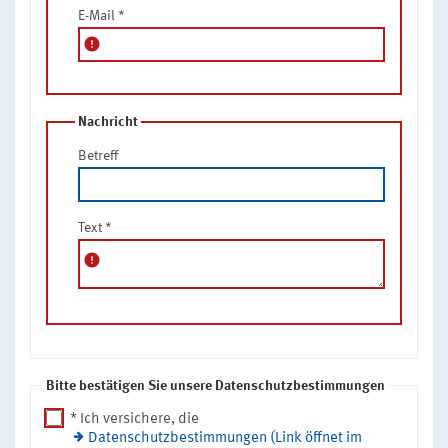
E-Mail
*
error
Nachricht
Betreff
Text
*
error
Bitte bestätigen Sie unsere Datenschutzbestimmungen
* Ich versichere, die
Datenschutzbestimmungen (Link öffnet im