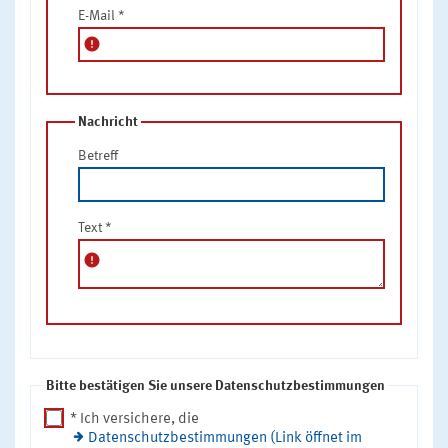
E-Mail
*
error
Nachricht
Betreff
Text
*
error
Bitte bestätigen Sie unsere Datenschutzbestimmungen
* Ich versichere, die
Datenschutzbestimmungen (Link öffnet im