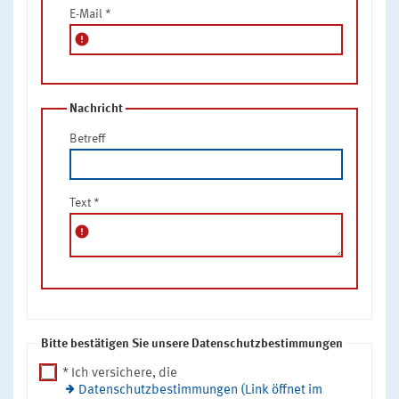
E-Mail
*
error
Nachricht
Betreff
Text
*
error
Bitte bestätigen Sie unsere Datenschutzbestimmungen
* Ich versichere, die
Datenschutzbestimmungen (Link öffnet im