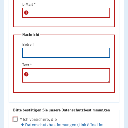
E-Mail
*
error
Nachricht
Betreff
Text
*
error
Bitte bestätigen Sie unsere Datenschutzbestimmungen
* Ich versichere, die
Datenschutzbestimmungen (Link öffnet im