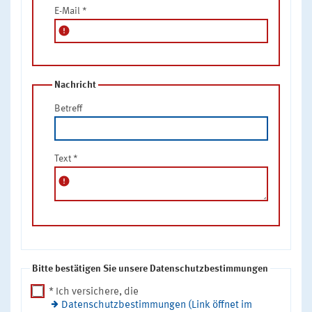
E-Mail
*
error
Nachricht
Betreff
Text
*
error
Bitte bestätigen Sie unsere Datenschutzbestimmungen
* Ich versichere, die
Datenschutzbestimmungen (Link öffnet im