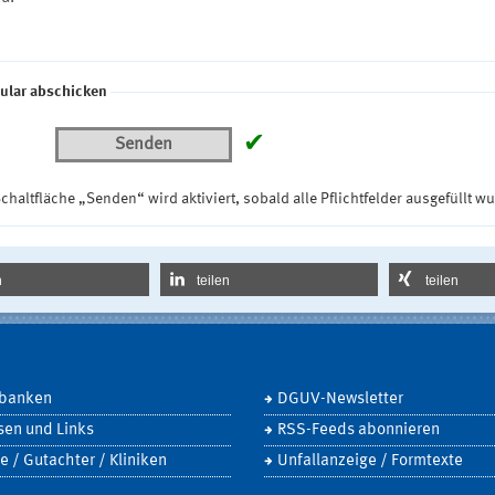
ular abschicken
✔
Senden
chaltfläche „Senden“ wird aktiviert, sobald alle Pflichtfelder ausgefüllt w
n
teilen
teilen
banken
DGUV-Newsletter
sen und Links
RSS-Feeds abonnieren
e / Gutachter / Kliniken
Unfallanzeige / Formtexte