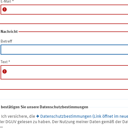
E-Mail
*
error
Nachricht
Betreff
Text
*
error
e bestätigen Sie unsere Datenschutzbestimmungen
* Ich versichere, die
Datenschutzbestimmungen (Link öffnet im neue
der DGUV gelesen zu haben. Der Nutzung meiner Daten gemäß der Da
zu.