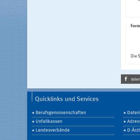
Form
Die S
teile
Quicklinks und Services
Berufsgenossenschaften
Daten
Unfallkassen
Adres
Landesverbände
D-Ärzt