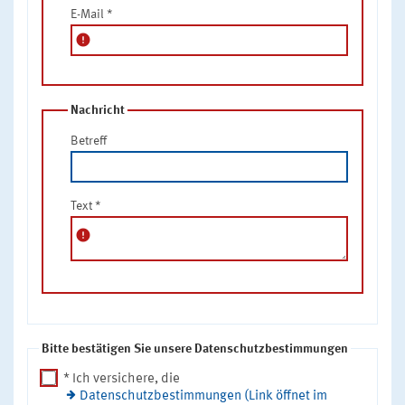
E-Mail
*
error
Nachricht
Betreff
Text
*
error
Bitte bestätigen Sie unsere Datenschutzbestimmungen
* Ich versichere, die
Datenschutzbestimmungen (Link öffnet im