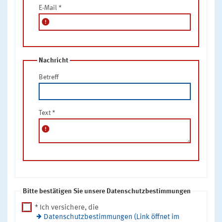
E-Mail
*
error
Nachricht
Betreff
Text
*
error
Bitte bestätigen Sie unsere Datenschutzbestimmungen
* Ich versichere, die
Datenschutzbestimmungen (Link öffnet im