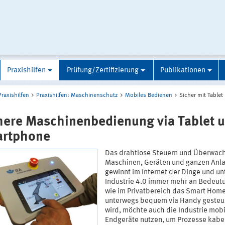
Praxishilfen
Prüfung/Zertifizierung
Publikationen
Praxishilfen
Praxishilfen: Maschinenschutz
Mobiles Bedienen
Sicher mit Table
here Maschinenbedienung via Tablet 
rtphone
Das drahtlose Steuern und Überwac
Maschinen, Geräten und ganzen Anl
gewinnt im Internet der Dinge und un
Industrie 4.0 immer mehr an Bedeut
wie im Privatbereich das Smart Hom
unterwegs bequem via Handy gesteu
wird, möchte auch die Industrie mobi
Endgeräte nutzen, um Prozesse kabe