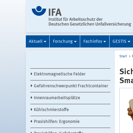
Aktuell
Forschung
Fachinfos
GESTIS
Start
Sic
Elektromagnetische Felder
Sma
Gefahrenschwerpunkt Frachtcontainer
Innenraumarbeitsplätze
Kühlschmierstoffe
Praxishilfen: Ergonomie