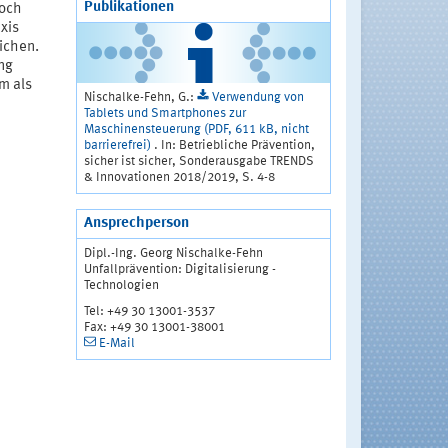
Publikationen
Doch
axis
eichen.
ng
m als
Nischalke-Fehn, G.:
Verwendung von
Tablets und Smartphones zur
Maschinensteuerung (PDF, 611 kB, nicht
barrierefrei)
. In: Betriebliche Prävention,
sicher ist sicher, Sonderausgabe TRENDS
& Innovationen 2018/2019, S. 4-8
Ansprechperson
Dipl.-Ing. Georg Nischalke-Fehn
Unfallprävention: Digitalisierung -
Technologien
Tel: +49 30 13001-3537
Fax: +49 30 13001-38001
E-Mail