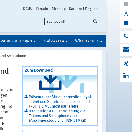
DGUV
Kontakt
Sitemap
Karriere
English
A
Veranstaltungen
Netzwerke
Wir über uns
t und Smartphone
und
Zum Download
hen von
agen
Präsentation: Maschinenbedienung via
ter
Tablet und Smartphone - aber sicher!
(PDF, 3,2 MB, nicht barrierefrei)
ung. So
Informationsblatt Verwendung von
e von
Tablets und Smartphones zur
ert
Maschinensteuerung (PDF, 189 KB)
le
llos