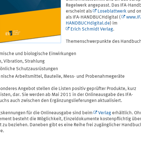
Regelwerk angepasst. Das IFA-Hand
erscheint als
Loseblattwerk
und on
als IFA-HANDBUCHdigital (
www.IF
HANDBUCHdigital.de
) im
Erich Schmidt Verlag
.
Themenschwerpunkte des Handbuch
mische und biologische Einwirkungen
, Vibration, Strahlung
önliche Schutzausrüstungen
nische Arbeitsmittel, Bauteile, Mess- und Probenahmegeräte
onderes Angebot stellen die Listen positiv geprüfter Produkte, kurz
listen, dar. Sie werden ab Mai 2011 in der Onlineausgabe des IFA-
chs auch zwischen den Ergänzungslieferungen aktualisiert.
skennungen für die Onlineausgabe sind beim
Verlag
erhältlich. Oh
ment besteht die Möglichkeit, Einzeldokumente kostenpflichtig übe
et zu beziehen. Daneben gibt es eine Reihe frei zugänglicher Handbuc
e.