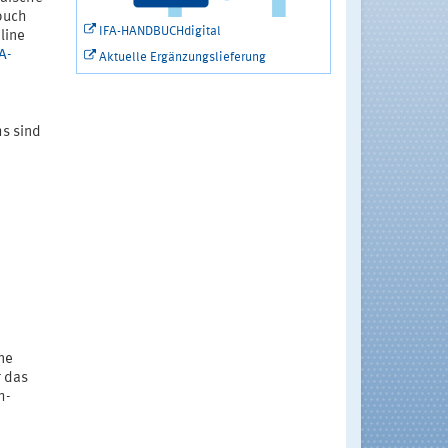
buch
IFA-HANDBUCHdigital
line
A-
Aktuelle Ergänzungslieferung
s sind
ne
r das
h-