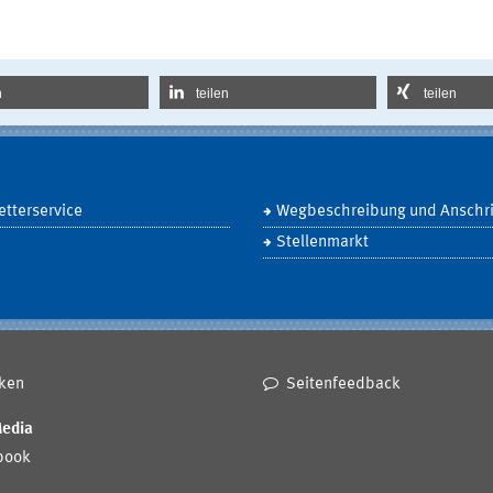
n
teilen
teilen
tterservice
Wegbeschreibung und Anschri
Stellenmarkt
ken
Seitenfeedback
Media
book