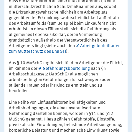
dass die Mitarbeiterin an einer Infektion erkrankt, keine
mutterschutzrechtlichen Schutzmaßnahmen aus, soweit
die Erkrankungswahrscheinlichkeit am Arbeitsplatz
gegenüber der Erkrankungswahrscheinlichkeit außerhalb
des Arbeitsumfelds (zum Beispiel beim Einkaufen) nicht
erhöht ist. In diesen Fällen stellt sich die Gefährdung als
allgemeines Lebensrisiko dar, deren Vermeidung
grundsätzlich außerhalb der Verantwortlichkeit des
Arbeitgebers liegt (siehe auch den
Arbeitgeberleitfaden
zum Mutterschutz des BMFSFJ
).
Aus § 10 MuSchG ergibt sich für den Arbeitgeber die Pflicht,
im Rahmen der
Gefährdungsbeurteilung
nach §5
Arbeitsschutzgesetz (ArbSchG) alle möglichen
arbeitsbedingten Gefährdungen für schwangere oder
stillende Frauen oder ihr Kind zu ermitteln und zu
beurteilen.
Eine Reihe von Einflussfaktoren bei Tätigkeiten und
Arbeitsbedingungen, die eine unverantwortbare
Gefährdung darstellen können, werden in §11 und §12
MuSchG genannt. Hierzu zählen Gefahrstoffe, Biostoffe,
physikalische Einwirkungen, belastende Arbeitsumgebung,
körperliche Belastung und mechanische Einwirkung sowie