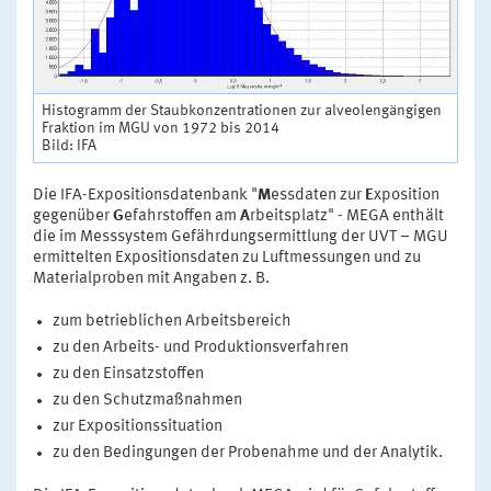
Histogramm der Staubkonzentrationen zur alveolengängigen
Fraktion im MGU von 1972 bis 2014
Bild: IFA
Die IFA-Expositionsdatenbank "
M
essdaten zur
E
xposition
gegenüber
G
efahrstoffen am
A
rbeitsplatz" - MEGA enthält
die im Messsystem Gefährdungsermittlung der UVT – MGU
ermittelten Expositionsdaten zu Luftmessungen und zu
Materialproben mit Angaben z. B.
zum betrieblichen Arbeitsbereich
zu den Arbeits- und Produktionsverfahren
zu den Einsatzstoffen
zu den Schutzmaßnahmen
zur Expositionssituation
zu den Bedingungen der Probenahme und der Analytik.