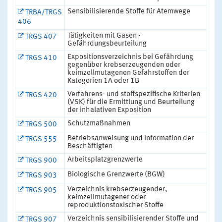
Sensibilisierende Stoffe für Atemwege
TRBA/TRGS
406
Tätigkeiten mit Gasen -
TRGS 407
Gefährdungsbeurteilung
Expositionsverzeichnis bei Gefährdung
TRGS 410
gegenüber krebserzeugenden oder
keimzellmutagenen Gefahrstoffen der
Kategorien 1A oder 1B
Verfahrens- und stoffspezifische Kriterien
TRGS 420
(VSK) für die Ermittlung und Beurteilung
der inhalativen Exposition
Schutzmaßnahmen
TRGS 500
Betriebsanweisung und Information der
TRGS 555
Beschäftigten
Arbeitsplatzgrenzwerte
TRGS 900
Biologische Grenzwerte (BGW)
TRGS 903
Verzeichnis krebserzeugender,
TRGS 905
keimzellmutagener oder
reproduktionstoxischer Stoffe
Verzeichnis sensibilisierender Stoffe und
TRGS 907