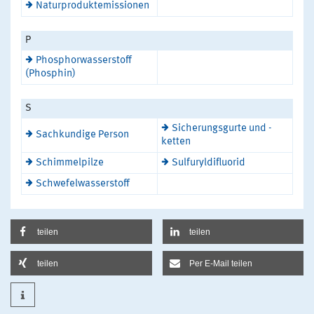
Naturproduktemissionen
P
Phosphorwasserstoff
(Phosphin)
S
Sicherungsgurte und -
Sachkundige Person
ketten
Schimmelpilze
Sulfuryldifluorid
Schwefelwasserstoff
teilen
teilen
teilen
Per E-Mail teilen