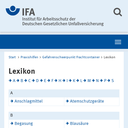
Start
Praxishilfen
Gefahrenschwerpunkt Frachtcontainer
Lexikon
Lexikon
A
B
C
D
E
F
H
I
K
L
M
N
P
S
A
Anschlagmittel
Atemschutzgeräte
B
Begasung
Blausäure