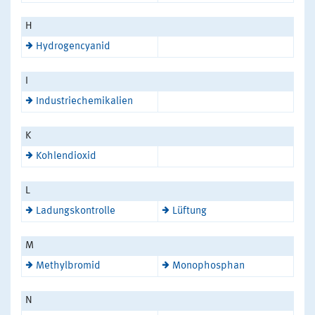
H
Hydrogencyanid
I
Industriechemikalien
K
Kohlendioxid
L
Ladungskontrolle
Lüftung
M
Methylbromid
Monophosphan
N