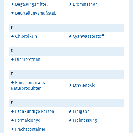
Begasungsmittel
Brommethan
Beurteilungsmaßstab
C
Chlorpikrin
Cyanwasserstoff
D
Dichlorethan
E
Emissionen aus
Ethylenoxid
Naturprodukten
F
Fachkundige Person
Freigabe
Formaldehyd
Freimessung
Frachtcontainer