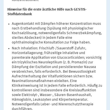
Konzentrationen.
Hinweise für die erste ärztliche Hilfe nach GESTIS-
Stoffdatenbank
Augenkontakt mit Dämpfen höherer Konzentration muss
nach Erstbehandlung (Spülung mit physiologischer
Kochsalzlösung, notwendigenfalls Schmerzbekämpfung,
steriles Abdecken) in jedem Falle eine
ophthalmologische Konsultation zur Folge haben.
Nach Inhalation: Frischluft-/Sauerstoff-Zufuhr,
Horizontallagerung; frühzeitige inhalative und
parenterale Applikation von Glucocorticoiden; vorsichtig
ein trizyklisches Neuroleptikum (z. B. Promazin) zur
Dämpfung der Exzitation und persistierender Nausea
verabreichen, falls erforderlich. Bei Bewusstlosigkeit
Aufrechterhaltung der Vitalfunktionen sichern bzw.
Reanimationsmaßnahmen einleiten. Eine
Klinikeinweisung ist in jedem Falle erforderlich. Häufig zu
kontrollieren sind insbesondere die Kreislauffunktion
sowie Elektrolyt-, Wasser-, Säuren-Basenhaushalt,
Hämoglobin, Leukozyten und Körpertemperatur.
Notwendigenfalls Leber- und Nierenschutztherapie
durchführen.