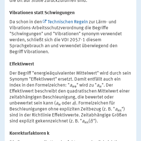
die oft auf Stöße zurückzuführen sind.
Vibrationen statt Schwingungen
Da schon in den
Technischen Regeln
zur Lärm- und
Vibrations-Arbeitsschutzverordnung die Begriffe
"Schwingungen" und "Vibrationen" synonym verwendet
werden, schließt sich die VDI 2057-1 diesem
Sprachgebrauch an und verwendet überwiegend den
Begriff Vibrationen.
Effektivwert
Der Begriff "energieäquivalenter Mittelwert" wird durch sein
Synonym "Effektivwert" ersetzt. Damit entfällt auch ein
Index in den Formelzeichen: "
a
" wird zu "
a
". Der
we
w
Effektivwert beschreibt den quadratischen Mittelwert einer
zeitabhängigen Beschleunigung, die bewertet oder
unbewertet sein kann (
a
oder
a
). Formelzeichen für
w
Beschleunigungen ohne expliziten Zeitbezug (z. B. "
a
")
wx
sind in der Richtlinie Effektivwerte. Zeitabhängige Größen
sind explizit gekennzeichnet (z. B. "
a
(
t
)").
wx
Korrekturfaktoren k