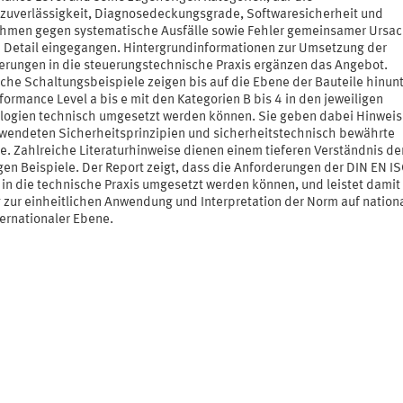
lzuverlässigkeit, Diagnosedeckungsgrade, Softwaresicherheit und
men gegen systematische Ausfälle sowie Fehler gemeinsamer Ursa
m Detail eingegangen. Hintergrundinformationen zur Umsetzung der
erungen in die steuerungstechnische Praxis ergänzen das Angebot.
che Schaltungsbeispiele zeigen bis auf die Ebene der Bauteile hinunt
formance Level a bis e mit den Kategorien B bis 4 in den jeweiligen
logien technisch umgesetzt werden können. Sie geben dabei Hinweis
rwendeten Sicherheitsprinzipien und sicherheitstechnisch bewährte
e. Zahlreiche Literaturhinweise dienen einem tieferen Verständnis de
gen Beispiele. Der Report zeigt, dass die Anforderungen der DIN EN I
in die technische Praxis umgesetzt werden können, und leistet damit
g zur einheitlichen Anwendung und Interpretation der Norm auf nation
ternationaler Ebene.