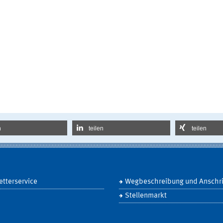
n
teilen
teilen
tterservice
Wegbeschreibung und Anschri
Stellenmarkt