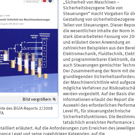
„Sicherheit von Maschinen –
Sicherheitsbezogene Teile von
Steuerungen“ macht Vorgaben für di
Gestaltung von sicherheitsbezogene
Teilen von Steuerungen. Dieser Report
die wesentlichen Inhalte der Norm in 
stark überarbeiteten Fassung von 20
und erläutert deren Anwendung an
zahlreichen Beispielen aus den Bere
Elektromechanik, Fluidtechnik, Elekt
und programmierbarer Elektronik, da
auch Steuerungen gemischter Techno
Der Zusammenhang der Norm mit de
grundlegenden Sicherheitsanforder
der Maschinenrichtlinie wird aufgeze
mögliche Verfahren zur Risikoabsch
werden vorgestellt. Auf der Basis die
Bild vergrößern
Informationen erlaubt der Report die
Auswahl des erforderlichen Perform
eite des BGIA-Reports 2/2008
Level PL
für steuerungstechnische
r
IFA
Sicherheitsfunktionen. Die Bestimm
tatsächlich erreichten Performance L
tailliert erläutert. Auf die Anforderungen zum Erreichen des jeweilige
mance Level und seine zugehörigen Kategorien, auf die