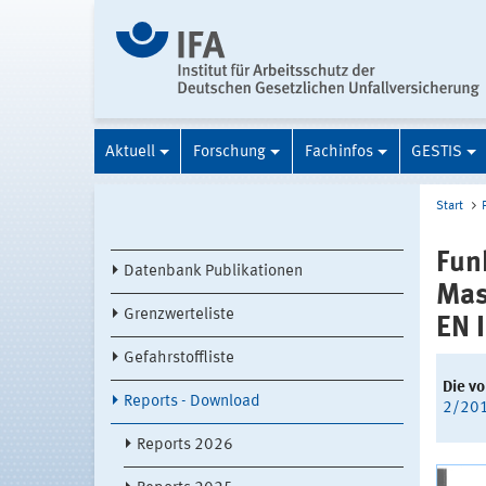
Aktuell
Forschung
Fachinfos
GESTIS
Start
Fun
Datenbank Publikationen
Mas
Grenzwerteliste
EN 
Gefahrstoffliste
Die vo
Reports - Download
2/20
Reports 2026