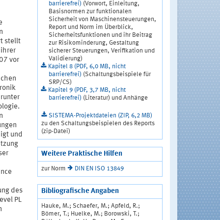
barrierefrei)
(Vorwort, Einleitung,
Basisnormen zur funktionalen
Sicherheit von Maschinensteuerungen,
e
Report und Norm im Überblick,
n
Sicherheitsfunktionen und ihr Beitrag
 stellt
zur Risikominderung, Gestaltung
ihrer
sicherer Steuerungen, Verifikation und
Validierung)
07 vor
Kapitel 8 (PDF, 6,0 MB, nicht
barrierefrei)
(Schaltungsbeispiele für
ichen
SRP/CS)
ronik
Kapitel 9 (PDF, 3,7 MB, nicht
runter
barrierefrei)
(Literatur) und Anhänge
logie.
SISTEMA-Projektdateien (ZIP, 6,2 MB)
n
zu den Schaltungsbeispielen des Reports
ungen
(zip-Datei)
igt und
ätzung
ser
Weitere Praktische Hilfen
zur Norm
DIN EN ISO 13849
ance
ung des
Bibliografische Angaben
evel PL
Hauke, M.; Schaefer, M.; Apfeld, R.;
n
Bömer, T.; Huelke, M.; Borowski, T.;