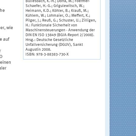
Büllesbach, K.-H.; Dorra, M.; Foermer-
Schaefer, H.-G.; Grigulewitsch, W.;
che
Heimann, K.D.; Köhler, B.; Krauß, M.;
Kühlem, W.; Lohmaier, O.; Meffert, K.;
Pilger, J.; Reuß, G.; Schuster, U.; Zilligen,
H.: Funktionale Sicherheit von
er, wie
Maschinensteuerungen - Anwendung der
DIN EN ISO 13849 (BGIA-Report 2/2008).
e auf
Hrsg.: Deutsche Gesetzliche
Unfallversicherung (DGUV), Sankt
Augustin 2008.
r
ISBN: 978-3-88383-730-X
SO
 einen
aler