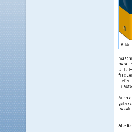
Bild: 
maschi
bereitz
Unfallv
freque
Liefer
Erläut
Auch ak
gebrac
Beseit
Alle Be