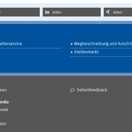
n
teilen
teilen
tterservice
Wegbeschreibung und Anschri
Stellenmarkt
ken
Seitenfeedback
Media
book
dIn