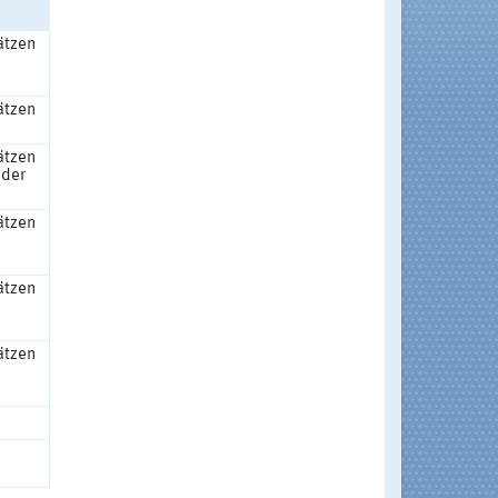
ätzen
ätzen
ätzen
 der
ätzen
ätzen
ätzen