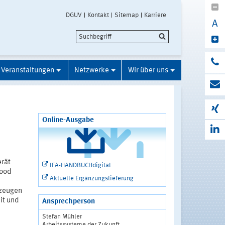
DGUV
Kontakt
Sitemap
Karriere
A
Veranstaltungen
Netzwerke
Wir über uns
Online-Ausgabe
erät
IFA-HANDBUCHdigital
Good
Aktuelle Ergänzungslieferung
rzeugen
it und
Ansprechperson
Stefan Mühler
Arbeitssysteme der Zukunft