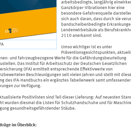
arbeitsbedingte, langjährig einwirk
Ganzkörper-Vibrationen hier eine
besondere Gefahrenquelle darstellen
sich auch daran, dass durch sie veru
bandscheibenbedingte Erkrankunge
Lendenwirbelsäule als Berufskrankhe
2110 anerkannt sind.
IFA
Umso wichtiger ist es unter
Präventionsgesichtspunkten, aktuell
nen- und fahrzeugbezogene Werte für die Gefährdungsbeurteilung
ustellen. Das Institut für Arbeitsschutz der Deutschen Gesetzlichen
ersicherung (IFA) ermittelt entsprechende Effektivwerte von
nzbewerteten Beschleunigungen seit vielen Jahren und stellt mit dies
ung des IFA-Handbuchs ein ergänztes Tabellenwerk samt umfassender
erungen zur Verfügung.
tualisierte Positivlisten sind Teil dieser Lieferung: Auf neuesten Stan
ht wurden diesmal die Listen für Schutzhandschuhe und für Maschine
igung gesundheitsgefährdender Stäube.
iträge im Überblick: