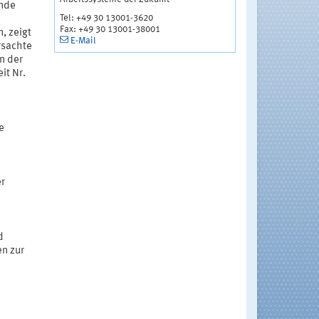
ende
Tel: +49 30 13001-3620
Fax: +49 30 13001-38001
, zeigt
E-Mail
rsachte
n der
it Nr.
e
er
d
n zur