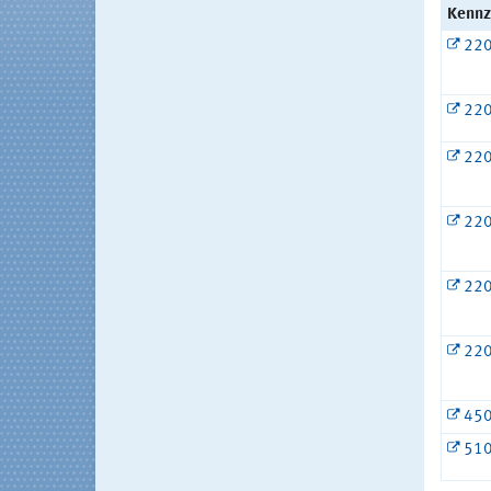
Kennz
22
22
22
22
22
22
45
51