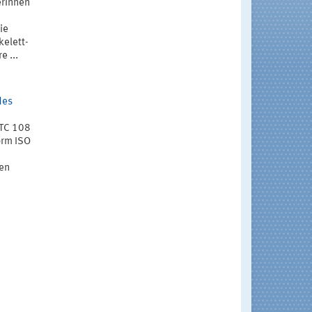
erinnen
ie
kelett-
 ...
des
/TC 108
orm ISO
den