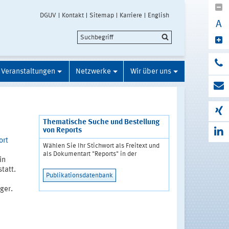
DGUV
Kontakt
Sitemap
Karriere
English
A
Veranstaltungen
Netzwerke
Wir über uns
Thematische Suche und Bestellung
von Reports
ort
Wählen Sie Ihr Stichwort als Freitext und
als Dokumentart "Reports" in der
in
tatt.
Publikationsdatenbank
ger.