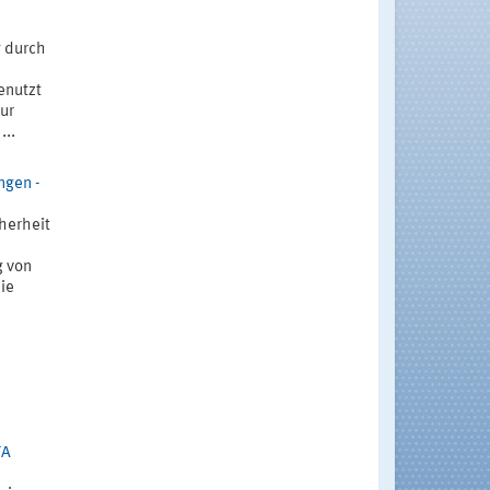
g durch
enutzt
ur
...
ngen -
herheit
g von
ie
FA