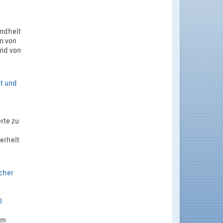
undheit
n von
and von
it und
rte zu
erheit
cher
l
im