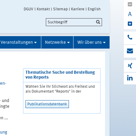
DGUV
Kontakt
Sitemap
Karriere
English
A
Veranstaltungen
Netzwerke
Wir über uns
Thematische Suche und Bestellung
von Reports
ren-
Wählen Sie Ihr Stichwort als Freitext und
als Dokumentart "Reports" in der
- und
Publikationsdatenbank
ingte
 ...
kung