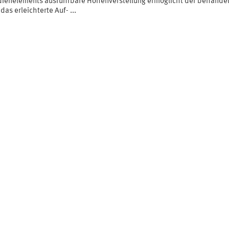
ienelements ausführbare Höhenverstellung ermöglicht der behande
das erleichterte Auf- ...