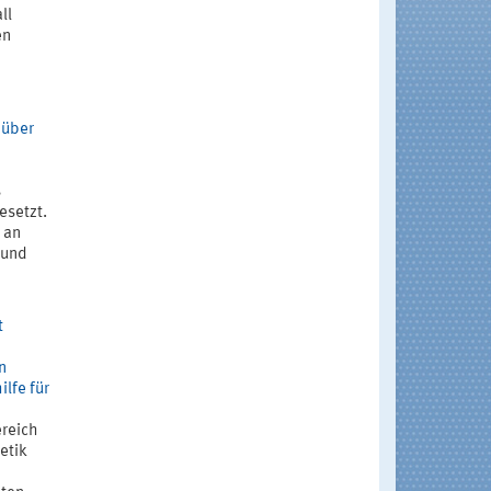
ll
en
nüber
s
esetzt.
 an
 und
t
n
lfe für
ereich
etik