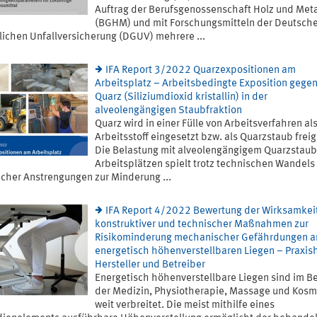
Auftrag der Berufsgenossenschaft Holz und Meta
(BGHM) und mit Forschungsmitteln der Deutsch
lichen Unfallversicherung (DGUV) mehrere ...
IFA Report 3/2022 Quarzexpositionen am
Arbeitsplatz – Arbeitsbedingte Exposition gege
Quarz (Siliziumdioxid kristallin) in der
alveolengängigen Staubfraktion
Quarz wird in einer Fülle von Arbeitsverfahren al
Arbeitsstoff eingesetzt bzw. als Quarzstaub freig
Die Belastung mit alveolengängigem Quarzstaub
Arbeitsplätzen spielt trotz technischen Wandels
icher Anstrengungen zur Minderung ...
IFA Report 4/2022 Bewertung der Wirksamkei
konstruktiver und technischer Maßnahmen zur
Risikominderung mechanischer Gefährdungen a
energetisch höhenverstellbaren Liegen – Praxishi
Hersteller und Betreiber
Energetisch höhenverstellbare Liegen sind im B
der Medizin, Physiotherapie, Massage und Kosm
weit verbreitet. Die meist mithilfe eines