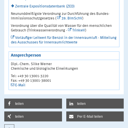
Zentrale Expositionsdatenbank (ZED)
Neununddreißigste Verordnung zur Durchführung des Bundes-
Immissionsschutzgesetzes (
39. BImSchV
)
Verordnung über die Qualität von Wasser für den menschlichen
Gebrauch (Trinkwasserverordnung -
TrinkwV
)
Vorläufiger Leitwert für Benzol in der Innenraumluft - Mitteilung
des Ausschusses für Innenraumrichtwerte
Ansprechperson
Dipl.-Chem. Silke Werner
Chemische und biologische Einwirkungen
Tel: +49 30 13001-3220
Fax: +49 30 13001-38001
E-Mail
teilen
teilen
teilen
Per E-Mail teilen