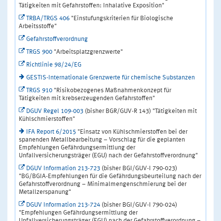
Tätigkeiten mit Gefahrstoffen: Inhalative Exposition"
TRBA/TRGS 406
"Einstufungskriterien für Biologische
Arbeitsstoffe"
Gefahrstoffverordnung
TRGS 900
"Arbeitsplatzgrenzwerte"
Richtlinie 98/24/EG
GESTIS-Internationale Grenzwerte für chemische Substanzen
TRGS 910
"Risikobezogenes Maßnahmenkonzept für
Tätigkeiten mit krebserzeugenden Gefahrstoffen"
DGUV Regel 109-003
(bisher BGR/GUV-R 143) "Tätigkeiten mit
Kühlschmierstoffen"
IFA Report 6/2015
"Einsatz von Kühlschmierstoffen bei der
spanenden Metallbearbeitung – Vorschlag für die geplanten
Empfehlungen Gefährdungsermittlung der
Unfallversicherungsträger (EGU) nach der Gefahrstoffverordnung"
DGUV Information 213-723
(bisher BGI/GUV-I 790-023)
"BG/BGIA-Empfehlungen für die Gefährdungsbeurteilung nach der
Gefahrstoffverordnung – Minimalmengenschmierung bei der
Metallzerspanung"
DGUV Information 213-724
(bisher BGI/GUV-I 790-024)
"Empfehlungen Gefährdungsermittlung der
Unfallversicherungsträger (EGU) nach der Gefahrstoffverordnung –