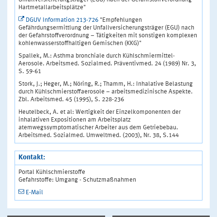
Hartmetallarbeitsplätze"
DGUV Information 213-726
"Empfehlungen
Gefährdungsermittlung der Unfallversicherungsträger (EGU) nach
der Gefahrstoffverordnung – Tätigkeiten mit sonstigen komplexen
kohlenwasserstoffhaltigen Gemischen (KKG)"
Spallek, M.: Asthma bronchiale durch Kühlschmiermittel-
Aerosole. Arbeitsmed. Sozialmed. Präventivmed. 24 (1989) Nr. 3,
S. 59-61
Stork, J.; Heger, M.; Nöring, R.; Thamm, H.: Inhalative Belastung
durch Kühlschmierstoffaerosole – arbeitsmedizinische Aspekte.
Zbl. Arbeitsmed. 45 (1995), S. 228-236
Heutelbeck, A. et al: Wertigkeit der Einzelkomponenten der
inhalativen Expositionen am Arbeitsplatz
atemwegssymptomatischer Arbeiter aus dem Getriebebau.
Arbeitsmed. Sozialmed. Umweltmed. (2003), Nr. 38, S.144
Kontakt:
Portal Kühlschmierstoffe
Gefahrstoffe: Umgang - Schutzmaßnahmen
E-Mail