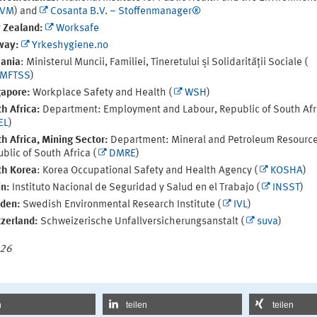
IVM
) and
Cosanta B.V. – Stoffenmanager®
 Zealand:
Worksafe
way:
Yrkeshygiene.no
ania
: Ministerul Muncii, Familiei, Tineretului și Solidarității Sociale (
MFTSS
)
apore:
Workplace Safety and Health (
WSH
)
h Africa:
Department: Employment and Labour, Republic of South Afri
EL
)
h Africa, Mining Sector:
Department: Mineral and Petroleum Resource
blic of South Africa (
DMRE
)
th Korea
: Korea Occupational Safety and Health Agency (
KOSHA
)
n:
Instituto Nacional de Seguridad y Salud en el Trabajo (
INSST
)
den:
Swedish Environmental Research Institute (
IVL
)
zerland:
Schweizerische Unfallversicherungsanstalt (
suva
)
026
n
teilen
teilen