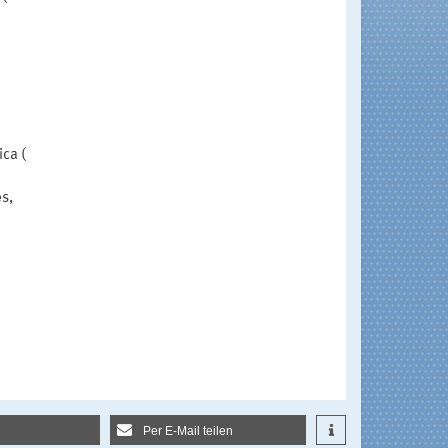
ca (
s,
Per E-Mail teilen