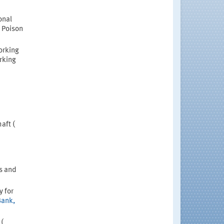
onal
d Poison
orking
rking
aft (
es and
y for
Bank,
 (