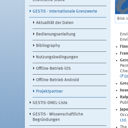
chemische Stoffe
GESTIS - Internationale Grenzwerte
Bild: 
Aktualität der Daten
Bedienungsanleitung
Envi
Envi
Bibliography
Finn
Fran
Nutzungsbedingungen
Ger
Perm
Offline-Betrieb iOS
Chem
D
Offline-Betrieb Android
Grea
Isra
Projektpartner
Ital
Publ
GESTIS-DNEL-Liste
Jap
GESTIS - Wissenschaftliche
Occu
Begründungen
Ltd.
The