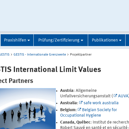
Praxishilfen
Prüfung/Zertifizierung
Publikationen
GESTIS
GESTIS - Internationale Grenzwerte
Projektpartner
TIS International Limit Values
ect Partners
Austria
: Allgemeine
Unfallversicherungsanstalt (
AUVA
Australia
:
safe work australia
Belgium
:
Belgian Society for
Occupational Hygiene
Canada, Québec
: Institut de recherc
Robert Sauvé en santé et en sécurité