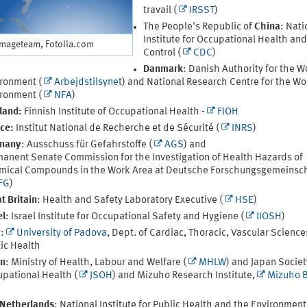
travail (
IRSST
)
The People's Republic of
China
: Nati
Institute for Occupational Health an
imageteam, Fotolia.com
Control (
CDC
)
Danmark
: Danish Authority for the W
ronment (
Arbejdstilsynet
) and National Research Centre for the Wo
ronment (
NFA
)
land:
Finnish Institute of Occupational Health -
FIOH
ce:
Institut National de Recherche et de Sécurité (
INRS
)
many
: Ausschuss für Gefahrstoffe (
AGS
) and
anent Senate Commission for the Investigation of Health Hazards of
ical Compounds in the Work Area at Deutsche Forschungsgemeinsch
FG
)
t Britain
: Health and Safety Laboratory Executive (
HSE
)
el
: Israel Institute for Occupational Safety and Hygiene (
IIOSH
)
y
:
University of Padova
, Dept. of Cardiac, Thoracic, Vascular Scienc
ic Health
an
: Ministry of Health, Labour and Welfare (
MHLW
) and Japan Societ
pational Health (
JSOH
) and Mizuho Research Institute,
Mizuho 
Netherlands
: National Institute for Public Health and the Environment