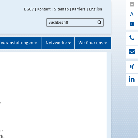
DGUV
Kontakt
Sitemap
Karriere
English
A
Veranstaltungen
Netzwerke
Wir über uns
)
he
 du