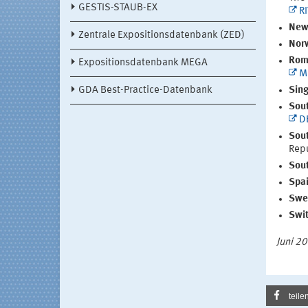
GESTIS-STAUB-EX
R
New
Zentrale Expositionsdatenbank (ZED)
Nor
Rom
Expositionsdatenbank MEGA
M
GDA Best-Practice-Datenbank
Sing
Sout
D
Sout
Repu
Sou
Spai
Swe
Swit
Juni 2
teile