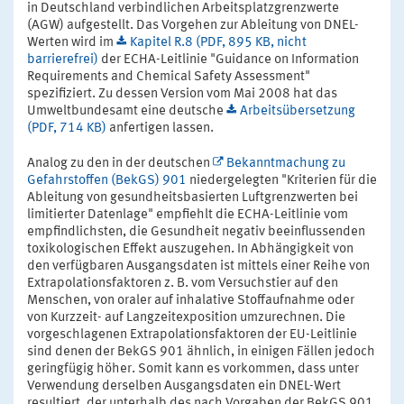
in Deutschland verbindlichen Arbeitsplatzgrenzwerte
(AGW) aufgestellt. Das Vorgehen zur Ableitung von DNEL-
Werten wird im
Kapitel R.8 (PDF, 895 KB, nicht
barrierefrei)
der ECHA-Leitlinie "Guidance on Information
Requirements and Chemical Safety Assessment"
spezifiziert. Zu dessen Version vom Mai 2008 hat das
Umweltbundesamt eine deutsche
Arbeitsübersetzung
(PDF, 714 KB)
anfertigen lassen.
Analog zu den in der deutschen
Bekanntmachung zu
Gefahrstoffen (BekGS) 901
niedergelegten "Kriterien für die
Ableitung von gesundheitsbasierten Luftgrenzwerten bei
limitierter Datenlage" empfiehlt die ECHA-Leitlinie vom
empfindlichsten, die Gesundheit negativ beeinflussenden
toxikologischen Effekt auszugehen. In Abhängigkeit von
den verfügbaren Ausgangsdaten ist mittels einer Reihe von
Extrapolationsfaktoren z. B. vom Versuchstier auf den
Menschen, von oraler auf inhalative Stoffaufnahme oder
von Kurzzeit- auf Langzeitexposition umzurechnen. Die
vorgeschlagenen Extrapolationsfaktoren der EU-Leitlinie
sind denen der BekGS 901 ähnlich, in einigen Fällen jedoch
geringfügig höher. Somit kann es vorkommen, dass unter
Verwendung derselben Ausgangsdaten ein DNEL-Wert
resultiert, der unterhalb des nach Vorgaben der BekGS 901