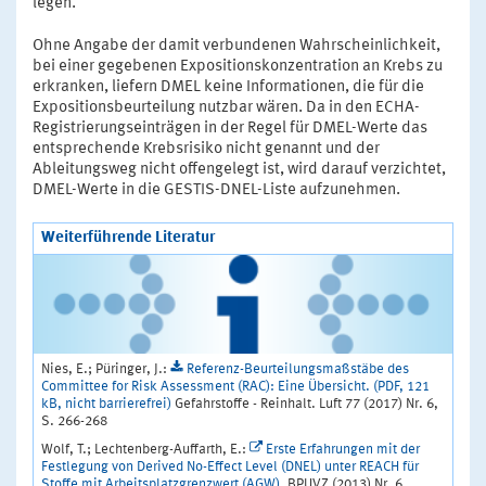
legen.
Ohne Angabe der damit verbundenen Wahrscheinlichkeit,
bei einer gegebenen Expositionskonzentration an Krebs zu
erkranken, liefern DMEL keine Informationen, die für die
Expositionsbeurteilung nutzbar wären. Da in den ECHA-
Registrierungseinträgen in der Regel für DMEL-Werte das
entsprechende Krebsrisiko nicht genannt und der
Ableitungsweg nicht offengelegt ist, wird darauf verzichtet,
DMEL-Werte in die GESTIS-DNEL-Liste aufzunehmen.
Weiterführende Literatur
Nies, E.; Püringer, J.:
Referenz-Beurteilungsmaßstäbe des
Committee for Risk Assessment (RAC): Eine Übersicht. (PDF, 121
kB, nicht barrierefrei)
Gefahrstoffe - Reinhalt. Luft 77 (2017) Nr. 6,
S. 266-268
Wolf, T.; Lechtenberg-Auffarth, E.:
Erste Erfahrungen mit der
Festlegung von Derived No-Effect Level (DNEL) unter REACH für
Stoffe mit Arbeitsplatzgrenzwert (AGW)
. BPUVZ (2013) Nr. 6