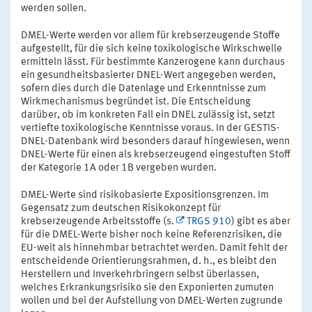
werden sollen.
DMEL-Werte werden vor allem für krebserzeugende Stoffe
aufgestellt, für die sich keine toxikologische Wirkschwelle
ermitteln lässt. Für bestimmte Kanzerogene kann durchaus
ein gesundheitsbasierter DNEL-Wert angegeben werden,
sofern dies durch die Datenlage und Erkenntnisse zum
Wirkmechanismus begründet ist. Die Entscheidung
darüber, ob im konkreten Fall ein DNEL zulässig ist, setzt
vertiefte toxikologische Kenntnisse voraus. In der GESTIS-
DNEL-Datenbank wird besonders darauf hingewiesen, wenn
DNEL-Werte für einen als krebserzeugend eingestuften Stoff
der Kategorie 1A oder 1B vergeben wurden.
DMEL-Werte sind risikobasierte Expositionsgrenzen. Im
Gegensatz zum deutschen Risikokonzept für
krebserzeugende Arbeitsstoffe (s.
TRGS 910
) gibt es aber
für die DMEL-Werte bisher noch keine Referenzrisiken, die
EU-weit als hinnehmbar betrachtet werden. Damit fehlt der
entscheidende Orientierungsrahmen, d. h., es bleibt den
Herstellern und Inverkehrbringern selbst überlassen,
welches Erkrankungsrisiko sie den Exponierten zumuten
wollen und bei der Aufstellung von DMEL-Werten zugrunde