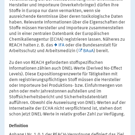
Hersteller und Importeure (Inverkehrbringer) dürfen ihre
Stoffe in Europa nur dann vermarkten, wenn sie
ausreichende Kenntnisse über deren toxikologische Daten
haben. Relevante Informationen über die Eigenschaften der
Stoffe müssen Hersteller und Importeure zusammenstellen
und in einer zentralen Datenbank der Europäischen
Chemikalienagentur (ECHA) registrieren lassen. Näheres zu
REACH halten z. B. das
IFA
oder die Bundesanstalt für
Arbeitsschutz und Arbeitsmedizin (
BAuA
) bereit.
Zu den von REACH geforderten stoffspezifischen
Informationen zählen auch DNEL-Werte (Derived No-Effect
Levels). Diese Expositionsgrenzwerte für Tätigkeiten mit
dem registrierungspflichtigen Stoff müssen die Hersteller
oder Importeure bei Produktions- bzw. Einfuhrmengen von
zehn oder mehr Jahrestonnen aufstellen und im
Stoffsicherheitsbericht und Sicherheitsdatenblatt
aufführen. Obwohl die Ausweisung von DNEL-Werten auf der
Internetseite der ECHA nicht verpflichtend ist, stehen dort
schon jetzt DNEL-Werte in relativ großer Zahl zur Verfügung.
Definition
Anhang I Nr. 1.0.1 der REACH-Verordnung definiert das Ziel