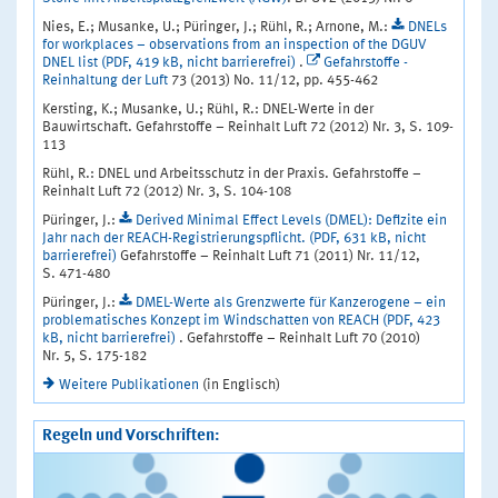
Nies, E.; Musanke, U.; Püringer, J.; Rühl, R.; Arnone, M.:
DNELs
for workplaces – observations from an inspection of the DGUV
DNEL list (PDF, 419 kB, nicht barrierefrei)
.
Gefahrstoffe -
Reinhaltung der Luft
73 (2013) No. 11/12, pp. 455-462
Kersting, K.; Musanke, U.; Rühl, R.: DNEL-Werte in der
Bauwirtschaft. Gefahrstoffe – Reinhalt Luft 72 (2012) Nr. 3, S. 109-
113
Rühl, R.: DNEL und Arbeitsschutz in der Praxis. Gefahrstoffe –
Reinhalt Luft 72 (2012) Nr. 3, S. 104-108
Püringer, J.:
Derived Minimal Effect Levels (DMEL): Defizite ein
Jahr nach der REACH-Registrierungspflicht. (PDF, 631 kB, nicht
barrierefrei)
Gefahrstoffe – Reinhalt Luft 71 (2011) Nr. 11/12,
S. 471-480
Püringer, J.:
DMEL-Werte als Grenzwerte für Kanzerogene – ein
problematisches Konzept im Windschatten von REACH (PDF, 423
kB, nicht barrierefrei)
. Gefahrstoffe – Reinhalt Luft 70 (2010)
Nr. 5, S. 175-182
Weitere Publikationen
(in Englisch)
Regeln und Vorschriften: