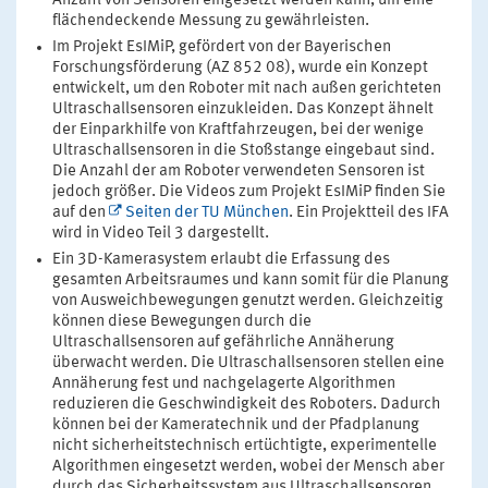
Anzahl von Sensoren eingesetzt werden kann, um eine
flächendeckende Messung zu gewährleisten.
Im Projekt EsIMiP, gefördert von der Bayerischen
Forschungsförderung (AZ 852 08), wurde ein Konzept
entwickelt, um den Roboter mit nach außen gerichteten
Ultraschallsensoren einzukleiden. Das Konzept ähnelt
der Einparkhilfe von Kraftfahrzeugen, bei der wenige
Ultraschallsensoren in die Stoßstange eingebaut sind.
Die Anzahl der am Roboter verwendeten Sensoren ist
jedoch größer. Die Videos zum Projekt EsIMiP finden Sie
auf den
Seiten der TU München
. Ein Projektteil des IFA
wird in Video Teil 3 dargestellt.
Ein 3D-Kamerasystem erlaubt die Erfassung des
gesamten Arbeitsraumes und kann somit für die Planung
von Ausweichbewegungen genutzt werden. Gleichzeitig
können diese Bewegungen durch die
Ultraschallsensoren auf gefährliche Annäherung
überwacht werden. Die Ultraschallsensoren stellen eine
Annäherung fest und nachgelagerte Algorithmen
reduzieren die Geschwindigkeit des Roboters. Dadurch
können bei der Kameratechnik und der Pfadplanung
nicht sicherheitstechnisch ertüchtigte, experimentelle
Algorithmen eingesetzt werden, wobei der Mensch aber
durch das Sicherheitssystem aus Ultraschallsensoren