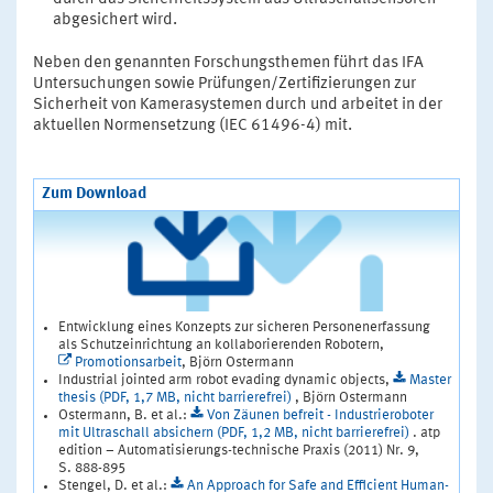
abgesichert wird.
Neben den genannten Forschungsthemen führt das IFA
Untersuchungen sowie Prüfungen/Zertifizierungen zur
Sicherheit von Kamerasystemen durch und arbeitet in der
aktuellen Normensetzung (IEC 61496-4) mit.
Zum Download
Entwicklung eines Konzepts zur sicheren Personenerfassung
als Schutzeinrichtung an kollaborierenden Robotern,
Promotionsarbeit
, Björn Ostermann
Industrial jointed arm robot evading dynamic objects,
Master
thesis (PDF, 1,7 MB, nicht barrierefrei)
, Björn Ostermann
Ostermann, B. et al.:
Von Zäunen befreit - Industrieroboter
mit Ultraschall absichern (PDF, 1,2 MB, nicht barrierefrei)
. atp
edition – Automatisierungs-technische Praxis (2011) Nr. 9,
S. 888-895
Stengel, D. et al.:
An Approach for Safe and Efficient Human-