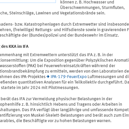
können z. B. Hochwasser und
Überschwemmungen, Sturmfluten,
sche, Steinschläge, Lawinen und Vegetationsbrände sein.
hadens- bzw. Katastrophenlagen durch Extremwetter sind insbesonde
hren, (freiwillige) Rettungs- und Hilfsdienste sowie in gravierenden F
eschäftigte der (Bundes)polizei und der Bundeswehr im Einsatz.
g des KKA im IFA
ammenhang mit Extremwettern unterstützt das IFA z. B. in der
tionsermittlung: Um die Exposition gegenüber Polyzyklischen Aromat
wasserstoffen (PAK) bei Feuerwehreinsatzkräften während der
tionsbrandbekämpfung zu ermitteln, werden von den Laboratorien des
Rahmen des IPA-Projektes
IPA-179-FeuerExpo
Luftmessungen und di
eßenden quantitativen Analysen für ein Teilkollektiv durchgeführt. D
 startete im Jahr 2024 mit Pilotmessungen.
berät das IFA zur Vermeidung physischer Belastungen in der
ophenhilfe z. B. hinsichtlich Hebens und Tragens oder Arbeiten in
haltungen. Das IFA verfügt über langjährige und umfassende Kompet
antifizierung von Muskel-Skelett-Belastungen und berät auch zum Ein
arables, die Beschäftigte vor zu hohen Belastungen warnen.