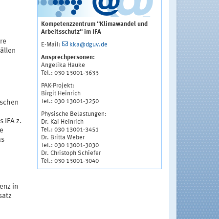
Kompetenzzentrum "Klimawandel und
Arbeitsschutz" im IFA
re
E-Mail:
kka@dguv.de
ällen
Ansprechpersonen:
Angelika Hauke
Tel.: 030 13001-3633
PAK-Projekt:
Birgit Heinrich
Tel.: 030 13001-3250
ischen
Physische Belastungen:
 IFA z.
Dr. Kai Heinrich
Tel.: 030 13001-3451
e
Dr. Britta Weber
as
Tel.: 030 13001-3030
Dr. Christoph Schiefer
Tel.: 030 13001-3040
enz in
satz