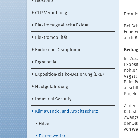
Biostoffe
CLP-Verordnung
Erdrut
Elektromagnetische Felder
Bei Sc
Feuerwe
Elektromobilität
auch B
Endokrine Disruptoren
Beitra
Im Zus
Ergonomie
Exposi
Kohlen
Exposition-Risiko-Beziehung (ERB)
Vegeta
B. im 
Hautgefährdung
anschli
Projekt
Industrial Security
Zudem 
Klimawandel und Arbeitsschutz
Katastr
Zwangs
der Qu
Hitze
von We
Extremwetter