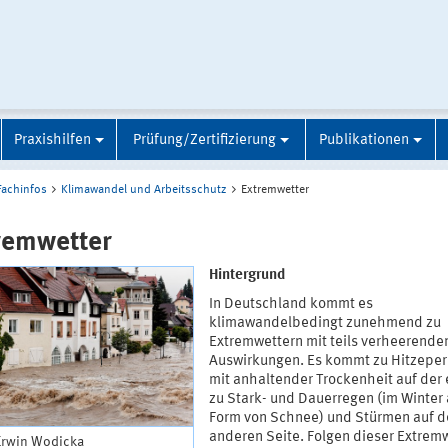
Praxishilfen
Prüfung/Zertifizierung
Publikationen
Fachinfos
Klimawandel und Arbeitsschutz
Extremwetter
remwetter
Hintergrund
In Deutschland kommt es
klimawandelbedingt zunehmend zu
Extremwettern mit teils verheerende
Auswirkungen. Es kommt zu Hitzepe
mit anhaltender Trockenheit auf der 
zu Stark- und Dauerregen (im Winter 
Form von Schnee) und Stürmen auf d
anderen Seite. Folgen dieser Extrem
 Erwin Wodicka