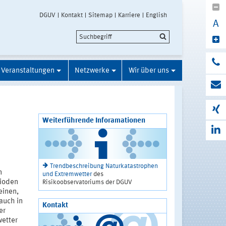
DGUV
Kontakt
Sitemap
Karriere
English
A
Veranstaltungen
Netzwerke
Wir über uns
Weiterführende Inforamationen
Trendbeschreibung Naturkatastrophen
n
und Extremwetter
des
rioden
Risikoobservatoriums der DGUV
einen,
auch in
Kontakt
er
wetter