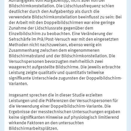
Abhängigkeit vom Aufgabentyp, nicht aber von der
Bildschirmkonstellation. Die Lidschlussfrequenz schien
deutlicher durch den Aufgabentyp als durch die
verwendete Bildschirmkonstellation beeinflusst zu sein: Bei
der Arbeit mit den Doppelbildschirmen war eine geringe
Zunahme der Lidschlussrate gegenüber dem
Einzelbildschirm zu beobachten. Eine Veränderung der
Sehschärfe im Prä/Post-Versuch war mit den eingesetzten
Methoden nicht nachzuweisen, ebenso wenig ein
Zusammenhang zwischen dem eingenommenen
Bildschirmabstand und der Bildschirmkonstellation. Die
Versuchspersonen bevorzugten mehrheitlich zwei
waagerecht aufgestellte Bildschirme. Die jeweils erbrachte
Leistung zeigte qualitativ und quantitativ teilweise
signifikante Unterschiede zugunsten der Doppelbildschirm-
Varianten.
Insgesamt sprechen die in dieser Studie erzielten
Leistungen und die Präferenzen der Versuchspersonen für
die Verwendung einer Doppelbildschirm-Variante. Die
Ergebnisse der messtechnischen Untersuchungen ergaben
keine signifikanten Hinweise auf physiologisch limitierend
wirkende Faktoren an den untersuchten
Bildschirmarbeitsplätzen.