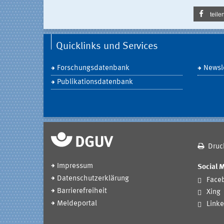
teile
Quicklinks und Services
Forschungsdatenbank
Newsle
Publikationsdatenbank
Druc
Impressum
Social 
Datenschutzerklärung
Face
Barrierefreiheit
Xing
Meldeportal
Linke