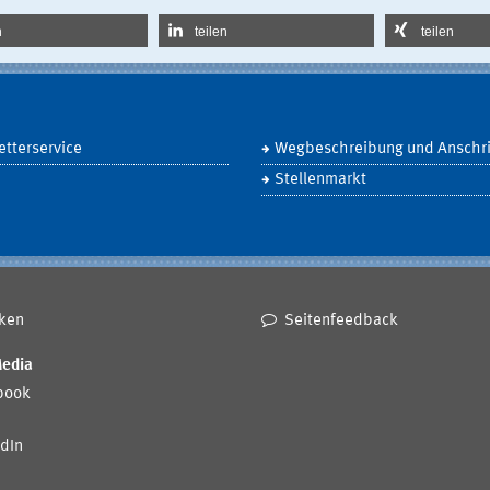
n
teilen
teilen
tterservice
Wegbeschreibung und Anschri
Stellenmarkt
ken
Seitenfeedback
Media
book
dIn