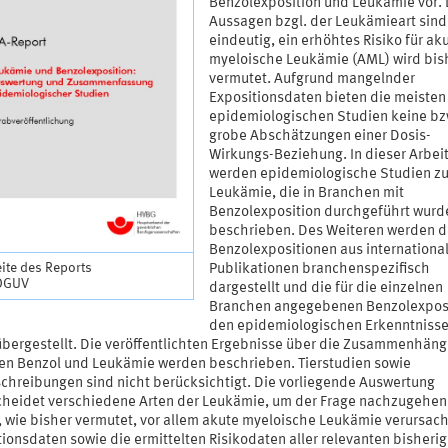
Benzolexposition und Leukämie vor. 
Aussagen bzgl. der Leukämieart sind
eindeutig, ein erhöhtes Risiko für ak
myeloische Leukämie (AML) wird bis
vermutet. Aufgrund mangelnder
Expositionsdaten bieten die meisten
epidemiologischen Studien keine bz
grobe Abschätzungen einer Dosis-
Wirkungs-Beziehung. In dieser Arbei
werden epidemiologische Studien z
Leukämie, die in Branchen mit
Benzolexposition durchgeführt wurd
beschrieben. Des Weiteren werden d
Benzolexpositionen aus internationa
eite des Reports
Publikationen branchenspezifisch
 DGUV
dargestellt und die für die einzelnen
Branchen angegebenen Benzolexpos
den epidemiologischen Erkenntniss
bergestellt. Die veröffentlichten Ergebnisse über die Zusammenhän
en Benzol und Leukämie werden beschrieben. Tierstudien sowie
schreibungen sind nicht berücksichtigt. Die vorliegende Auswertung
cheidet verschiedene Arten der Leukämie, um der Frage nachzugehen
, wie bisher vermutet, vor allem akute myeloische Leukämie verursach
ionsdaten sowie die ermittelten Risikodaten aller relevanten bisheri