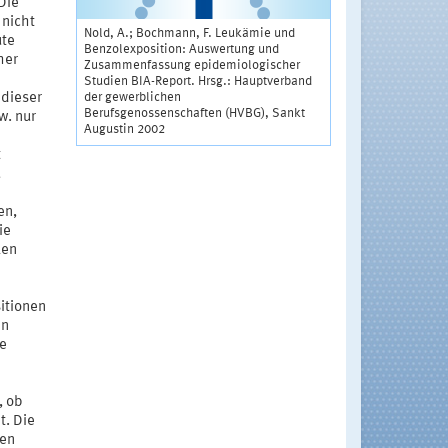
Die
 nicht
Nold, A.; Bochmann, F. Leukämie und
ute
Benzolexposition: Auswertung und
her
Zusammenfassung epidemiologischer
Studien BIA-Report. Hrsg.: Hauptverband
der gewerblichen
 dieser
Berufsgenossenschaften (HVBG), Sankt
w. nur
Augustin 2002
t
u
en,
ie
len
itionen
en
ge
, ob
t. Die
gen