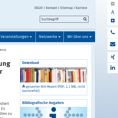
DGUV
Kontakt
Sitemap
Karriere
A
Veranstaltungen
Netzwerke
Wir über uns
ämie
ung
Download
r
gesamter BIA-Report (PDF, 1,1 MB, nicht
barrierefrei)
Bibliografische Angaben
tiert
 Es
dien zu