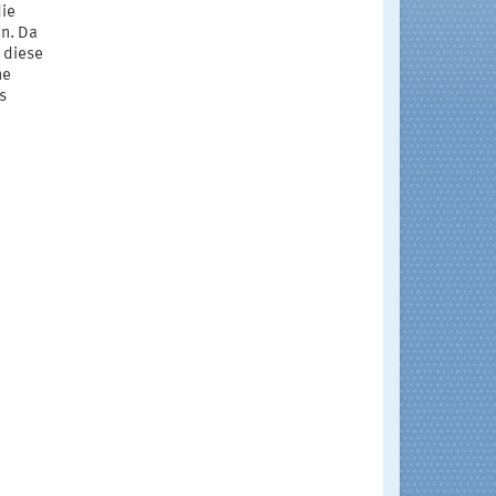
die
en. Da
l diese
ne
s