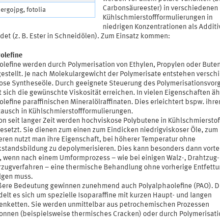
Carbonsäureester) in verschiedenen
sergojpg, fotolia
Kühlschmierstoffformulierungen in
niedrigen Konzentrationen als Additi
det (z. B. Ester in Schneidölen). Zum Einsatz kommen:
olefine
olefine werden durch Polymerisation von Ethylen, Propylen oder Bute
estellt. Je nach Molekulargewicht der Polymerisate entstehen versch
ose Syntheseöle. Durch geeignete Steuerung des Polymerisationsvor
t sich die gewünschte Viskosität erreichen. In vielen Eigenschaften ä
olefine paraffinischen Mineralölraffinaten. Dies erleichtert bspw. ihre
ausch in Kühlschmierstoffformulierungen.
n seit langer Zeit werden hochviskose Polybutene in Kühlschmierstof
esetzt. Sie dienen zum einen zum Eindicken niedrigviskoser Öle, zum
ren nutzt man ihre Eigenschaft, bei höherer Temperatur ohne
standsbildung zu depolymerisieren. Dies kann besonders dann vortei
, wenn nach einem Umformprozess – wie bei einigen Walz-, Drahtzug-
zugverfahren – eine thermische Behandlung ohne vorherige Entfettu
lgen muss.
ere Bedeutung gewinnen zunehmend auch Polyalphaolefine (PAO). D
elt es sich um spezielle Isoparaffine mit kurzen Haupt- und langen
enketten. Sie werden unmittelbar aus petrochemischen Prozessen
nnen (beispielsweise thermisches Cracken) oder durch Polymerisati