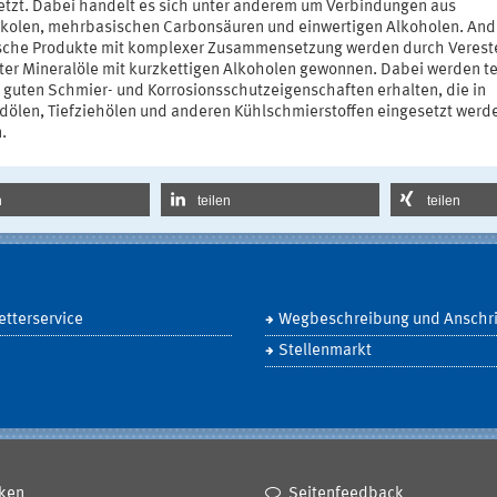
etzt. Dabei handelt es sich unter anderem um Verbindungen aus
ykolen, mehrbasischen Carbonsäuren und einwertigen Alkoholen. And
sche Produkte mit komplexer Zusammensetzung werden durch Verest
rter Mineralöle mit kurzkettigen Alkoholen gewonnen. Dabei werden te
t guten Schmier- und Korrosionsschutzeigenschaften erhalten, die in
dölen, Tiefziehölen und anderen Kühlschmierstoffen eingesetzt werd
.
n
teilen
teilen
tterservice
Wegbeschreibung und Anschri
Stellenmarkt
ken
Seitenfeedback