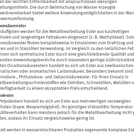
eil der leichten Entfernbarkeit mit anspruchslosen wässrigen
ettungsmitteln. Die durch Beimischung von Wasser erzeugte
erbrennbarkeit bietet weitere Anwendungsmöglichkeiten in der War
bwarmumformung.
bonsäureester
äufigsten werden für die Metallbearbeitung Ester aus kurzkettigen
holen und langkettigen Fettsäuren eingesetzt (z. B. Methyloleat). Sol
onsäureester finden beispielsweise in Emulsionen zum Drahtzug und
en und in Stanzölen Verwendung. Im Vergleich zu den natürlichen Fet
hnen sich synthetische Ester durch eine gleichbleibende Qualität und 
annten Anwendungsbereiche durch besonders geringe Glührückständ
den Dicarbonsäureestern handelt es sich um Ester aus zweibasischen
hatischen oder aromatischen Carbonsäuren. Besonders bekannt sind
insäure-, Phthalsäure- und Sebacinsäureester. Für ihren Einsatz in
llbearbeitungsschmierstoffen wie Ziehölen, Schneidölen, Walzölen u. 
Verfügbarkeit zu einem akzeptablen Preis entscheidend.
olester
Polyolestern handelt es sich um Ester aus mehrwertigen verzweigten
holen (bspw. Neopentylglykol). Ihr günstiges Viskositäts-Temperatur
kälteverhalten kann meistens jedoch für die Metallbearbeitung nicht 
en, sodass ihr Einsatz vergleichsweise gering ist.
zelt werden in wassermischbaren Produkten sogenannte komplexe Es