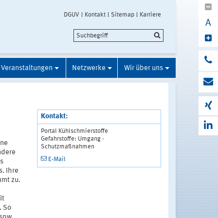
DGUV
Kontakt
Sitemap
Karriere
A
Veranstaltungen
Netzwerke
Wir über uns
Kontakt:
Portal Kühlschmierstoffe
Gefahrstoffe: Umgang -
ine
Schutzmaßnahmen
ndere
E-Mail
es
. Ihre
mmt zu.
it
. So
bspw.