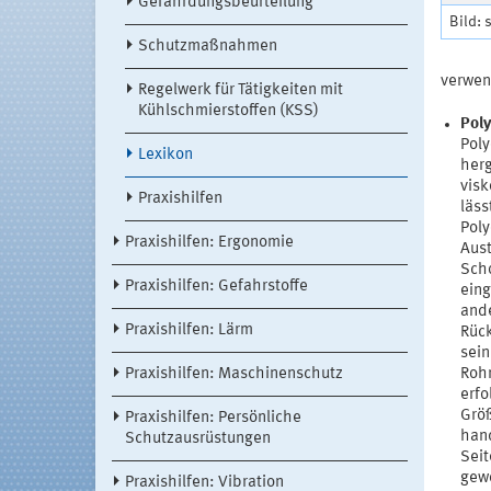
Gefährdungsbeurteilung
Bild: 
Schutzmaßnahmen
verwen
Regelwerk für Tätigkeiten mit
Kühlschmierstoffen (KSS)
Poly
Poly
Lexikon
herg
visk
Praxishilfen
läss
Poly
Praxishilfen: Ergonomie
Aust
Scho
Praxishilfen: Gefahrstoffe
eing
ande
Praxishilfen: Lärm
Rück
sein
Praxishilfen: Maschinenschutz
Rohr
erfo
Größ
Praxishilfen: Persönliche
hand
Schutzausrüstungen
Seit
gewo
Praxishilfen: Vibration