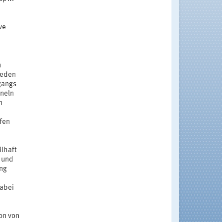
ve
n
ieden
gangs
hneln
n
fen
lhaft
 und
ng
abei
on von