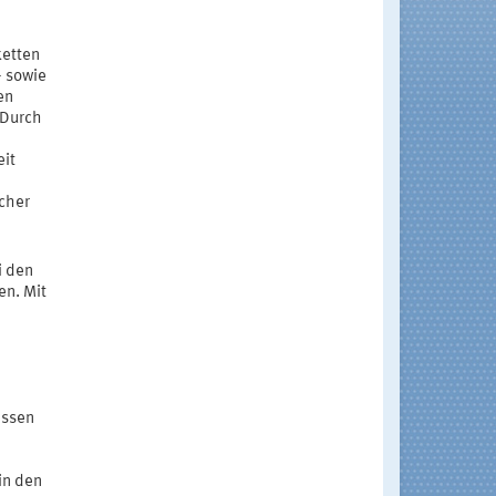
ketten
- sowie
en
 Durch
eit
icher
i den
en. Mit
assen
in den