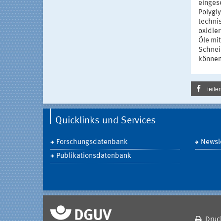
einges
Polygl
techni
oxidie
Öle mi
Schnei
können
teile
Quicklinks und Services
Forschungsdatenbank
Newsle
Publikationsdatenbank
Druc