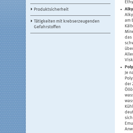
Ethy
Alky
Produktsicherheit
Alky
am B
Tätigkeiten mit krebserzeugenden
Kält
Gefahrstoffen
Mine
das 
schw
über
Alle
Visk
Poly
Je n
Poly
der 
Öllö
wass
wass
Kühl
deut
sich
Emul
Anwe