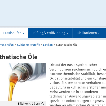
Praxishilfen
Prüfung/Zertifizierung
Publikationen
Praxishilfen
Kühlschmierstoffe
Lexikon
Synthetische Öle
thetische Öle
Öle auf der Basis synthetischer
Verbindungen zeichnen sich durch e
extreme thermische Stabilität, beso
Oxidationsstabilität und ein günstig
Viskositäts-Temperatur-Verhalten aus
Bedeutung in Kühlschmierstoffen ni
Meist werden sie in besonderen
technischen Anwendungsgebieten m
speziellen Anforderungen eingesetzt
Bild vergrößern
werden vor allem polare Varianten (