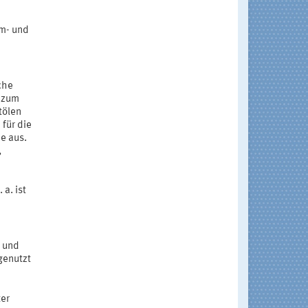
m- und
che
 zum
tölen
für die
e aus.
,
a. ist
- und
genutzt
ter