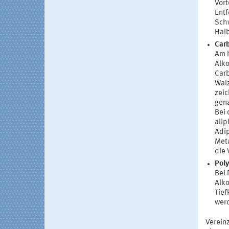
Vort
Entf
Schw
Hal
Car
Am h
Alko
Carb
Walz
zeic
gen
Bei 
alip
Adip
Meta
die 
Poly
Bei 
Alko
Tief
werd
Verein