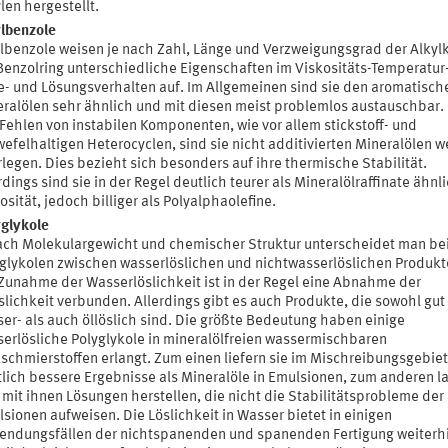
len hergestellt.
lbenzole
lbenzole weisen je nach Zahl, Länge und Verzweigungsgrad der Alkyl
enzolring unterschiedliche Eigenschaften im Viskositäts-Temperatur
e- und Lösungsverhalten auf. Im Allgemeinen sind sie den aromatisch
ralölen sehr ähnlich und mit diesen meist problemlos austauschbar.
Fehlen von instabilen Komponenten, wie vor allem stickstoff- und
efelhaltigen Heterocyclen, sind sie nicht additivierten Mineralölen w
legen. Dies bezieht sich besonders auf ihre thermische Stabilität.
rdings sind sie in der Regel deutlich teurer als Mineralölraffinate ähnl
osität, jedoch billiger als Polyalphaolefine.
glykole
ach Molekulargewicht und chemischer Struktur unterscheidet man be
glykolen zwischen wasserlöslichen und nichtwasserlöslichen Produkt
Zunahme der Wasserlöslichkeit ist in der Regel eine Abnahme der
slichkeit verbunden. Allerdings gibt es auch Produkte, die sowohl gut
er- als auch öllöslich sind. Die größte Bedeutung haben einige
erlösliche Polyglykole in mineralölfreien wassermischbaren
schmierstoffen erlangt. Zum einen liefern sie im Mischreibungsgebiet
lich bessere Ergebnisse als Mineralöle in Emulsionen, zum anderen l
 mit ihnen Lösungen herstellen, die nicht die Stabilitätsprobleme der
sionen aufweisen. Die Löslichkeit in Wasser bietet in einigen
ndungsfällen der nichtspanenden und spanenden Fertigung weiterh