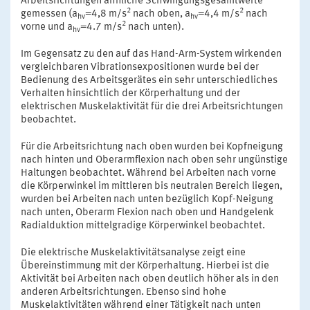
Arbeitsrichtungen ähnliche Schwingungsgesamtwerte
2
2
gemessen (a
=4,8 m/s
nach oben, a
=4,4 m/s
nach
hv
hv
2
vorne und a
=4.7 m/s
nach unten).
hv
Im Gegensatz zu den auf das Hand-Arm-System wirkenden
vergleichbaren Vibrationsexpositionen wurde bei der
Bedienung des Arbeitsgerätes ein sehr unterschiedliches
Verhalten hinsichtlich der Körperhaltung und der
elektrischen Muskelaktivität für die drei Arbeitsrichtungen
beobachtet.
Für die Arbeitsrichtung nach oben wurden bei Kopfneigung
nach hinten und Oberarmflexion nach oben sehr ungünstige
Haltungen beobachtet. Während bei Arbeiten nach vorne
die Körperwinkel im mittleren bis neutralen Bereich liegen,
wurden bei Arbeiten nach unten bezüglich Kopf-Neigung
nach unten, Oberarm Flexion nach oben und Handgelenk
Radialduktion mittelgradige Körperwinkel beobachtet.
Die elektrische Muskelaktivitätsanalyse zeigt eine
Übereinstimmung mit der Körperhaltung. Hierbei ist die
Aktivität bei Arbeiten nach oben deutlich höher als in den
anderen Arbeitsrichtungen. Ebenso sind hohe
Muskelaktivitäten während einer Tätigkeit nach unten