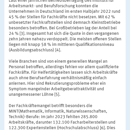
Laut einer jährlichen Betriebsbefragung des Instituts für
Arbeitsmarkt- und Berufsforschung konnten die
Unternehmen in Deutschland im ersten Halbjahr 2022 rund
45 % der Stellen für Fachkräfte nicht besetzen. Mit 62 %
unbesetzter Fachkraftstellen sind demnach Kleinstbetriebe
besonders betroffen. Bei Großbetrieben lag der Anteil bei
24 % [3]. Insgesamt hat sich die Quote in den vergangenen
zehn Jahren nahezu verdoppelt. Die meisten offenen Stellen
liegen mit knapp 58 % im mittleren Qualifikationsniveau
(Ausbildungsabschluss) [4].
Viele Branchen sind von einem generellen Mangel an
Personal betroffen, allerdings fehlen vor allem qualifizierte
Fachkräfte. Für Helfertätigkeiten lassen sich Arbeitskräfte
auch ohne Berufserfahrung verhältnismäßig einfach
anlernen. Hier sind Rekrutierungsprobleme eher ein
Symptom mangelnder Arbeitgeberattraktivität und
unangemessener Löhne [5].
Der Fachkräftemangel betrifft besonders die
MINT(Mathematik, Informatik, Naturwissenschaften,
Technik)-Berufe: Im Jahr 2023 fehlten 285.800
Arbeitskräfte, darunter 132.100 Facharbeiterstellen und
122.300 Expertenstellen (Hochschulabschluss) [6]. Dies