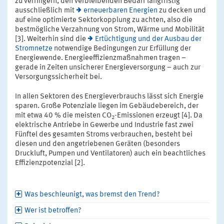
zu verringern, den verbleibenden Bedarf langfristig
ausschließlich mit
erneuerbaren Energien
zu decken und
auf eine optimierte Sektorkopplung zu achten, also die
bestmögliche Verzahnung von Strom, Wärme und Mobilität
[3]. Weiterhin sind die
Ertüchtigung und der Ausbau der
Stromnetze
notwendige Bedingungen zur Erfüllung der
Energiewende. Energieeffizienzmaßnahmen tragen –
gerade in Zeiten unsicherer Energieversorgung – auch zur
Versorgungssicherheit bei.
In allen Sektoren des Energieverbrauchs lässt sich Energie
sparen. Große Potenziale liegen im Gebäudebereich, der
mit etwa 40 % die meisten CO
-Emissionen erzeugt [4]. Da
2
elektrische Antriebe in Gewerbe und Industrie fast zwei
Fünftel des gesamten Stroms verbrauchen, besteht bei
diesen und den angetriebenen Geräten (besonders
Druckluft, Pumpen und Ventilatoren) auch ein beachtliches
Effizienzpotenzial [2].
Was beschleunigt, was bremst den Trend?
Wer ist betroffen?