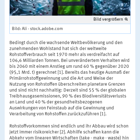
Bild vergrößern
Bild: Ali - stock.adobe.com
Bedingt durch die wachsende Weltbevölkerung und den
zunehmenden Wohlstand hat sich der weltweite
Rohstoffverbrauch seit 1970 mehr als verdreifacht auf
106,6 Milliarden Tonnen. Bei unverändertem Verhalten wird
bis 2060 mit einem Anstieg um rund 60 % gegenüber 2020
(95,1 Mrd. t) gerechnet [1]. Bereits das heutige Ausmaß der
Primärrohstoffgewinnung und die Art und Weise der
Nutzung von Rohstoffen überschreiten planetare Grenzen
und sind nicht nachhaltig: Derzeit sind 55 % der globalen
Treibhausgasemissionen, 90 % des Biodiversitätsverlusts
an Land und 40 % der gesundheitsbezogenen
Auswirkungen von Feinstaub auf die Gewinnung und
Verarbeitung von Rohstoffen zurückzuführen [1].
Rohstoffvorkommen sind endlich und ihr Abbau wird schon
jetzt immer risikoreicher [2]. Abhilfe schaffen kann die
Abkehr vom linearen Wirtschaften (take - make - waste) hin