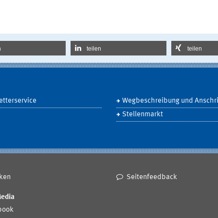
n
teilen
teilen
tterservice
Wegbeschreibung und Anschri
Stellenmarkt
ken
Seitenfeedback
Media
book