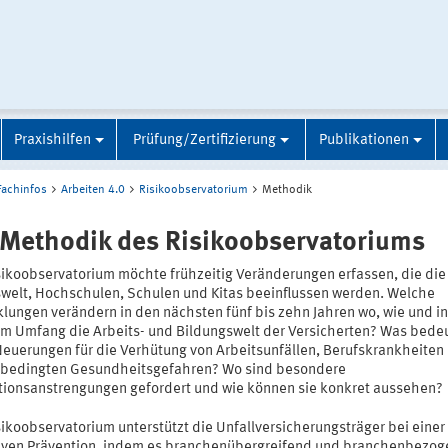
Praxishilfen
Prüfung/Zertifizierung
Publikationen
Fachinfos
Arbeiten 4.0
Risikoobservatorium
Methodik
 Methodik des Risikoobservatoriums
sikoobservatorium möchte frühzeitig Veränderungen erfassen, die die
swelt, Hochschulen, Schulen und Kitas beeinflussen werden. Welche
klungen verändern in den nächsten fünf bis zehn Jahren wo, wie und in
m Umfang die Arbeits- und Bildungswelt der Versicherten? Was bede
Neuerungen für die Verhütung von Arbeitsunfällen, Berufskrankheiten
sbedingten Gesundheitsgefahren? Wo sind besondere
tionsanstrengungen gefordert und wie können sie konkret aussehen?
ikoobservatorium unterstützt die Unfallversicherungsträger bei einer
iven Prävention, indem es branchenübergreifend und branchenbezog