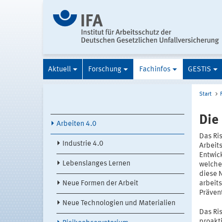
Aktuell
Forschung
Fachinfos
GESTIS
Start
Die
Arbeiten 4.0
Das Ri
Industrie 4.0
Arbeit
Entwic
Lebenslanges Lernen
welche
diese 
Neue Formen der Arbeit
arbeit
Präven
Neue Technologien und Materialien
Das Ris
proakt