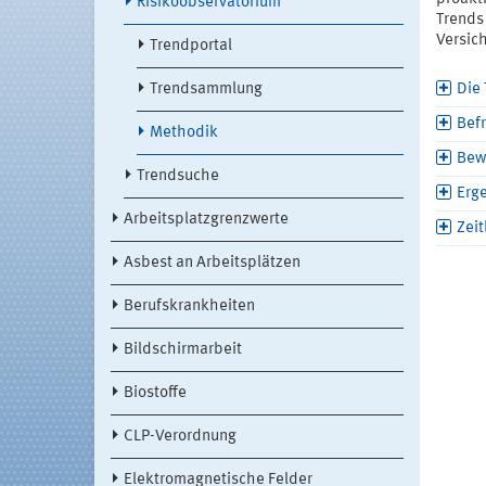
Risikoobservatorium
Trends 
Versic
Trendportal
Trendsammlung
Die
Befr
Methodik
Bew
Trendsuche
Erg
Arbeitsplatzgrenzwerte
Zeit
Asbest an Arbeitsplätzen
Berufskrankheiten
Bildschirmarbeit
Biostoffe
CLP-Verordnung
Elektromagnetische Felder