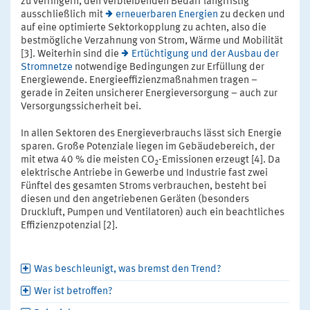
zu verringern, den verbleibenden Bedarf langfristig
ausschließlich mit
erneuerbaren Energien
zu decken und
auf eine optimierte Sektorkopplung zu achten, also die
bestmögliche Verzahnung von Strom, Wärme und Mobilität
[3]. Weiterhin sind die
Ertüchtigung und der Ausbau der
Stromnetze
notwendige Bedingungen zur Erfüllung der
Energiewende. Energieeffizienzmaßnahmen tragen –
gerade in Zeiten unsicherer Energieversorgung – auch zur
Versorgungssicherheit bei.
In allen Sektoren des Energieverbrauchs lässt sich Energie
sparen. Große Potenziale liegen im Gebäudebereich, der
mit etwa 40 % die meisten CO
-Emissionen erzeugt [4]. Da
2
elektrische Antriebe in Gewerbe und Industrie fast zwei
Fünftel des gesamten Stroms verbrauchen, besteht bei
diesen und den angetriebenen Geräten (besonders
Druckluft, Pumpen und Ventilatoren) auch ein beachtliches
Effizienzpotenzial [2].
Was beschleunigt, was bremst den Trend?
Wer ist betroffen?