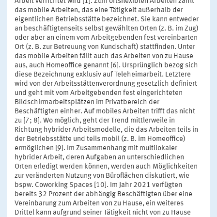
Arbeit verrichtet wird [1]. Zum ortsflexiblen Arbeiten zählt
das mobile Arbeiten, das eine Tätigkeit außerhalb der
eigentlichen Betriebsstätte bezeichnet. Sie kann entweder
an beschäftigtenseits selbst gewählten Orten (z. B. im Zug)
oder aber an einem vom Arbeitgebenden fest vereinbarten
Ort (z. B. zur Betreuung von Kundschaft) stattfinden. Unter
das mobile Arbeiten fällt auch das Arbeiten von zu Hause
aus, auch Homeoffice genannt [6]. Ursprünglich bezog sich
diese Bezeichnung exklusiv auf Teleheimarbeit. Letztere
wird von der Arbeitsstättenverordnung gesetzlich definiert
und geht mit vom Arbeitgebenden fest eingerichteten
Bildschirmarbeitsplätzen im Privatbereich der
Beschäftigten einher. Auf mobiles Arbeiten trifft das nicht
zu [7; 8]. Wo möglich, geht der Trend mittlerweile in
Richtung hybrider Arbeitsmodelle, die das Arbeiten teils in
der Betriebsstätte und teils mobil (z. B. im Homeoffice)
ermöglichen [9]. Im Zusammenhang mit multilokaler
hybrider Arbeit, deren Aufgaben an unterschiedlichen
Orten erledigt werden können, werden auch Möglichkeiten
zur veränderten Nutzung von Büroflächen diskutiert, wie
bspw. Coworking Spaces [10]. Im Jahr 2021 verfügten
bereits 32 Prozent der abhängig Beschäftigten über eine
Vereinbarung zum Arbeiten von zu Hause, ein weiteres
Drittel kann aufgrund seiner Tätigkeit nicht von zu Hause