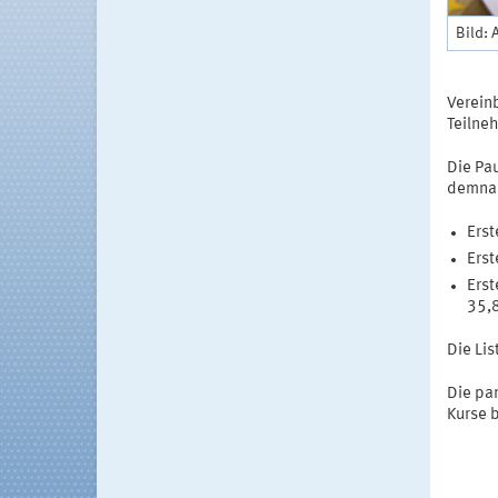
Bild: 
Verein
Teilne
Die Pa
demnac
Erst
Erst
Erst
35,8
Die Li
Die pa
Kurse 