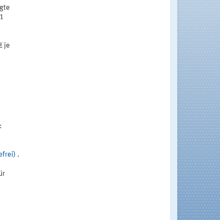
gte
 1
 je
:
efrei)
.
ür