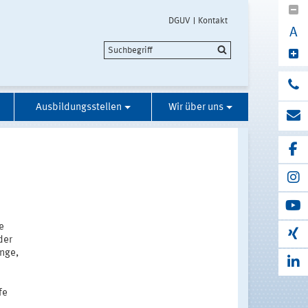
DGUV
Kontakt
A
Ausbildungsstellen
Wir über uns
e
der
änge,
fe