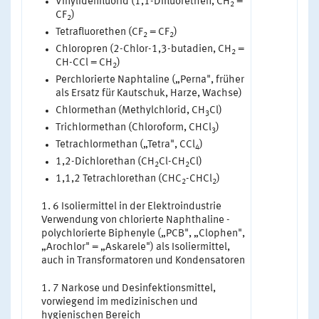
Vinylidenfluorid (1,1-Difluorethen, CH
=
2
CF
)
2
Tetrafluorethen (CF
= CF
)
2
2
Chloropren (2-Chlor-1,3-butadien, CH
=
2
CH-CCl = CH
)
2
Perchlorierte Naphtaline („Perna", früher
als Ersatz für Kautschuk, Harze, Wachse)
Chlormethan (Methylchlorid, CH
Cl)
3
Trichlormethan (Chloroform, CHCl
)
3
Tetrachlormethan („Tetra", CCl
)
4
1,2-Dichlorethan (CH
Cl-CH
Cl)
2
2
1,1,2 Tetrachlorethan (CHC
-CHCl
)
2
2
6 Isoliermittel in der Elektroindustrie
Verwendung von chlorierte Naphthaline -
polychlorierte Biphenyle („PCB", „Clophen",
„Arochlor" = „Askarele") als Isoliermittel,
auch in Transformatoren und Kondensatoren
7 Narkose und Desinfektionsmittel,
vorwiegend im medizinischen und
hygienischen Bereich