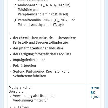
Aminobenzol - C
H
, NH
- (Anilin),
6
5
2
Toluidine und
Paraphenylendiamin (z.B. Ursol);
Paranitroanilin - NO
, C
H
, NH
- und
2
6
4
2
Tetranitromethylanilin (Tetryl)
in
der chemischen Industrie, insbesondere
Farbstoff- und Sprengstoffindustrie
der pharmazeutischen Industrie
der Fertigung fotografischer Produkte
Imprägnierbetrieben
Pelzfärbereien
Seifen-, Parfümerie-, Riechstoff- und
Schuhcremefabriken
Methylalkohol
zur
Beispiele:
BK
Verwendung als Löse- oder
1306
Verdünnungsmittel für
Farben