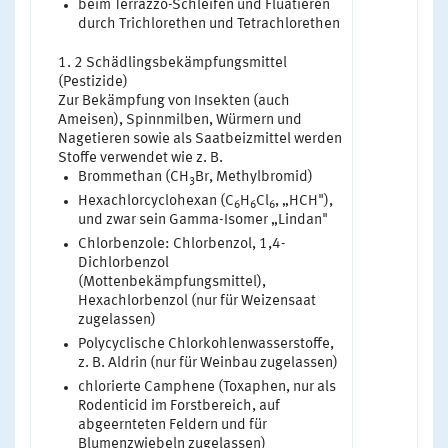
beim Terrazzo-Schleifen und Fluatieren
durch Trichlorethen und Tetrachlorethen
2 Schädlingsbekämpfungsmittel
(Pestizide)
Zur Bekämpfung von Insekten (auch
Ameisen), Spinnmilben, Würmern und
Nagetieren sowie als Saatbeizmittel werden
Stoffe verwendet wie z. B.
Brommethan (CH
Br, Methylbromid)
3
Hexachlorcyclohexan (C
H
Cl
, „HCH"),
6
6
6
und zwar sein Gamma-Isomer „Lindan"
Chlorbenzole: Chlorbenzol, 1,4-
Dichlorbenzol
(Mottenbekämpfungsmittel),
Hexachlorbenzol (nur für Weizensaat
zugelassen)
Polycyclische Chlorkohlenwasserstoffe,
z. B. Aldrin (nur für Weinbau zugelassen)
chlorierte Camphene (Toxaphen, nur als
Rodenticid im Forstbereich, auf
abgeernteten Feldern und für
Blumenzwiebeln zugelassen)