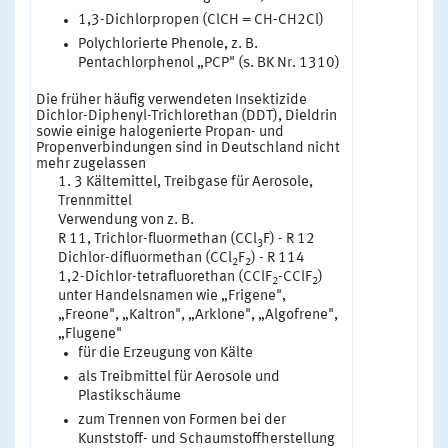
1,3-Dichlorpropen (ClCH = CH-CH2Cl)
Polychlorierte Phenole, z. B.
Pentachlorphenol „PCP" (s. BK Nr. 1310)
Die früher häufig verwendeten Insektizide
Dichlor-Diphenyl-Trichlorethan (DDT), Dieldrin
sowie einige halogenierte Propan- und
Propenverbindungen sind in Deutschland nicht
mehr zugelassen
3 Kältemittel, Treibgase für Aerosole,
Trennmittel
Verwendung von z. B.
R 11, Trichlor-fluormethan (CCl
F) - R 12
3
Dichlor-difluormethan (CCl
F
) - R 114
2
2
1,2-Dichlor-tetrafluorethan (CClF
-CClF
)
2
2
unter Handelsnamen wie „Frigene",
„Freone", „Kaltron", „Arklone", „Algofrene",
„Flugene"
für die Erzeugung von Kälte
als Treibmittel für Aerosole und
Plastikschäume
zum Trennen von Formen bei der
Kunststoff- und Schaumstoffherstellung