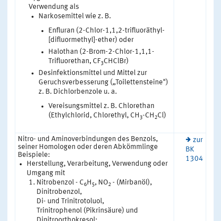
Verwendung als
Narkosemittel wie z. B.
Enfluran (2-Chlor-1,1,2-trifluoräthyl-
[difluormethyl]-ether) oder
Halothan (2-Brom-2-Chlor-1,1,1-
Trifluorethan, CF
CHClBr)
3
Desinfektionsmittel und Mittel zur
Geruchsverbesserung („Toilettensteine")
z. B. Dichlorbenzole u. a.
Vereisungsmittel z. B. Chlorethan
(Ethylchlorid, Chlorethyl, CH
-CH
Cl)
3
2
Nitro- und Aminoverbindungen des Benzols,
zur
seiner Homologen oder deren Abkömmlinge
BK
Beispiele:
1304
Herstellung, Verarbeitung, Verwendung oder
Umgang mit
Nitrobenzol - C
H
, NO
- (Mirbanöl),
6
5
2
Dinitrobenzol,
Di- und Trinitrotoluol,
Trinitrophenol (Pikrinsäure) und
Dinitroorthokresol;