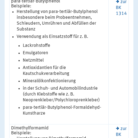
para-tertiär-Butylphenol
zur
Beispiele:
BK
Herstellung von para-tertiär-Butylphenol
1314
insbesondere beim Probeentnehmen,
Schleudern, Umrühren und Abfüllen der
Substanz
Verwendung als Einsatzstoff für z. B.
Lackrohstoffe
Emulgatoren
Netzmittel
Antioxidantien für die
Kautschukverarbeitung
Mineralölkonfektionierung
in der Schuh- und Automobilindustrie
(durch Klebstoffe wie z. B.
Neoprenkleber/Polychloroprenkleber)
para-tertiär-Butylphenol-Formaldehyd-
Kunstharze
Dimethylformamid
zur
Beispiele:
BK