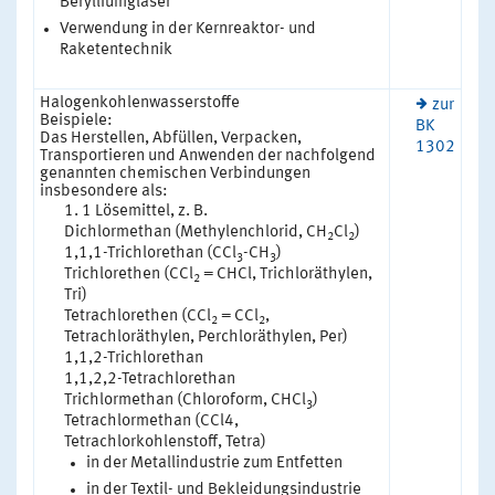
Berylliumgläser
Verwendung in der Kernreaktor- und
Raketentechnik
Halogenkohlenwasserstoffe
zur
Beispiele:
BK
Das Herstellen, Abfüllen, Verpacken,
1302
Transportieren und Anwenden der nachfolgend
genannten chemischen Verbindungen
insbesondere als:
1 Lösemittel, z. B.
Dichlormethan (Methylenchlorid, CH
Cl
)
2
2
1,1,1-Trichlorethan (CCl
-CH
)
3
3
Trichlorethen (CCl
= CHCl, Trichloräthylen,
2
Tri)
Tetrachlorethen (CCl
= CCl
,
2
2
Tetrachloräthylen, Perchloräthylen, Per)
1,1,2-Trichlorethan
1,1,2,2-Tetrachlorethan
Trichlormethan (Chloroform, CHCl
)
3
Tetrachlormethan (CCl4,
Tetrachlorkohlenstoff, Tetra)
in der Metallindustrie zum Entfetten
in der Textil- und Bekleidungsindustrie