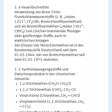
4 Feuerlöschmittel
Verwendung von Brom-Chlor-
Fluorkohlenwasserstoffe (z. B. „Halon
1211", CF
ClBr, Bromchlordifluormethan)
2
und als Bromtrifluormethan („Halon 1301",
CBrF
) zum Löschen brennender flüssiger
3
oder gasförmiger Stoffe, auch in
elektrischen Anlagen
Der Einsatz von Tetrachlormethan ist in der
Bundesrepublik Deutschland seit dem
01.03.1964, der von Bromchlormethan seit
dem 01.01.1975 verboten.
5 Syntheseausgangsstoffe und
Zwischenprodukte in der chemischen
Industrie
1,2-Dichlorethan (CH
Cl-CH
Cl)
2
2
1,1,2-Trichlorethan (CHCl
-CH
-Cl)
2
2
Vinylchlorid (Chlorethen, CH
= CHCl)
2
Vinylidenchlorid (1,1-Dichlorethen, CH
2
= CCl
)
2