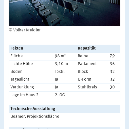
© Volker Kreidler
Fakten
Kapazität
Fläche
98 m²
Reihe
79
Lichte Höhe
3,10 m
Parlament
36
Boden
Textil
Block
32
Tageslicht
Ja
U-Form
32
Verdunklung
Ja
Stuhlkreis
30
Lage im Haus 2
2. OG
Technische Ausstattung
Beamer, Projektionsfläche