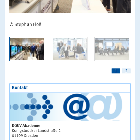
© Stephan Floß
© Stephan Floß
1
2
Kontakt
DGUV Akademie
Königsbrücker Landstraße 2
01109 Dresden