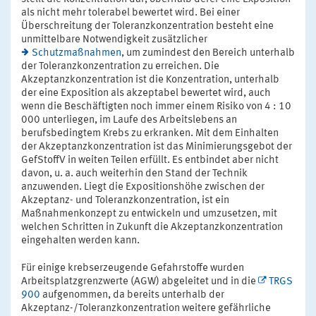
als nicht mehr tolerabel bewertet wird. Bei einer
Überschreitung der Toleranzkonzentration besteht eine
unmittelbare Notwendigkeit zusätzlicher
Schutzmaßnahmen
, um zumindest den Bereich unterhalb
der Toleranzkonzentration zu erreichen. Die
Akzeptanzkonzentration ist die Konzentration, unterhalb
der eine Exposition als akzeptabel bewertet wird, auch
wenn die Beschäftigten noch immer einem Risiko von 4 : 10
000 unterliegen, im Laufe des Arbeitslebens an
berufsbedingtem Krebs zu erkranken. Mit dem Einhalten
der Akzeptanzkonzentration ist das Minimierungsgebot der
GefStoffV in weiten Teilen erfüllt. Es entbindet aber nicht
davon, u. a. auch weiterhin den Stand der Technik
anzuwenden. Liegt die Expositionshöhe zwischen der
Akzeptanz- und Toleranzkonzentration, ist ein
Maßnahmenkonzept zu entwickeln und umzusetzen, mit
welchen Schritten in Zukunft die Akzeptanzkonzentration
eingehalten werden kann.
Für einige krebserzeugende Gefahrstoffe wurden
Arbeitsplatzgrenzwerte (AGW) abgeleitet und in die
TRGS
900
aufgenommen, da bereits unterhalb der
Akzeptanz-/Toleranzkonzentration weitere gefährliche